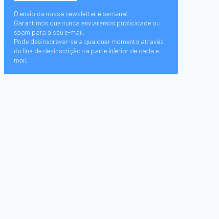
O envio da nossa newsletter é semanal.
Garantimos que nunca enviaremos publicidade ou
spam para o seu e-mail.
Pode desinscrever-se a qualquer momento através
do link de desinscrição na parte inferior de cada e-
mail.