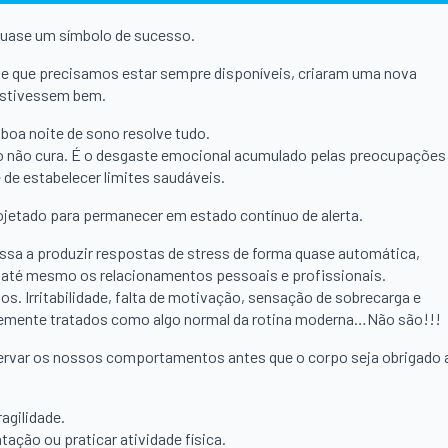
uase um símbolo de sucesso.
 de que precisamos estar sempre disponíveis, criaram uma nova
estivessem bem.
boa noite de sono resolve tudo.
o não cura. É o desgaste emocional acumulado pelas preocupações
 de estabelecer limites saudáveis.
ojetado para permanecer em estado contínuo de alerta.
ssa a produzir respostas de stress de forma quase automática,
e até mesmo os relacionamentos pessoais e profissionais.
s. Irritabilidade, falta de motivação, sensação de sobrecarga e
temente tratados como algo normal da rotina moderna…Não são!!!
rvar os nossos comportamentos antes que o corpo seja obrigado 
agilidade.
ação ou praticar atividade física.