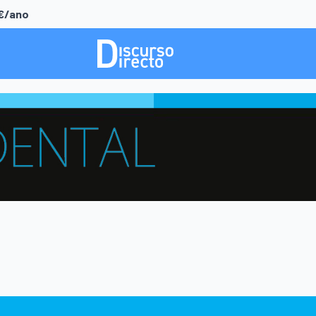
0€/ano