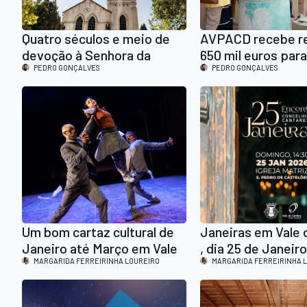
Quatro séculos e meio de
AVPACD recebe re
devoção à Senhora da
650 mil euros para
Saúde da Serra reunidos em
PEDRO GONÇALVES
lar residencial
PEDRO GONÇALVES
livro
Um bom cartaz cultural de
Janeiras em Vale
Janeiro até Março em Vale
, dia 25 de Janeir
de Cambra, há concertos e
MARGARIDA FERREIRINHA LOUREIRO
participação de 1
MARGARIDA FERREIRINHA 
espectáculos a não perder
locais, na Igreja M
São Pedro de Cas