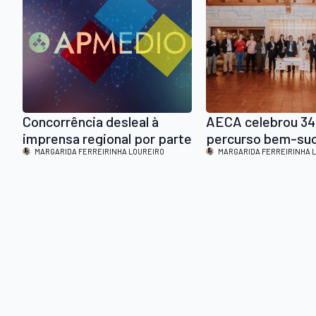
14h30
Concorrência desleal à
AECA celebrou 34
imprensa regional por parte
percurso bem-su
das autarquias locais
MARGARIDA FERREIRINHA LOUREIRO
que aposta agora 
MARGARIDA FERREIRINHA 
internacionalizaçã
tecnologia