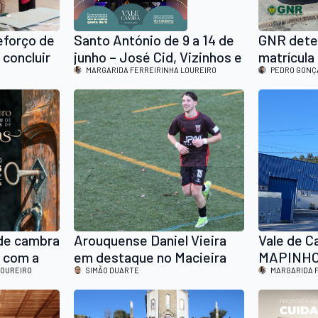
forço de
Santo António de 9 a 14 de
GNR dete
 concluir
junho – José Cid, Vizinhos e
matrícula
Matay são alguns dos
MARGARIDA FERREIRINHA LOUREIRO
Cambra
PEDRO GONÇ
destaques da festa em Vale
de Cambra
 de cambra
Arouquense Daniel Vieira
Vale de C
o com a
em destaque no Macieira
MAPINHO,
1 grupos
LOUREIRO
de Cambra: foi o melhor
SIMÃO DUARTE
Anos co
MARGARIDA 
atriz de
marcador de dezembro em
Fundador 
telões às
Portugal
Moderniza