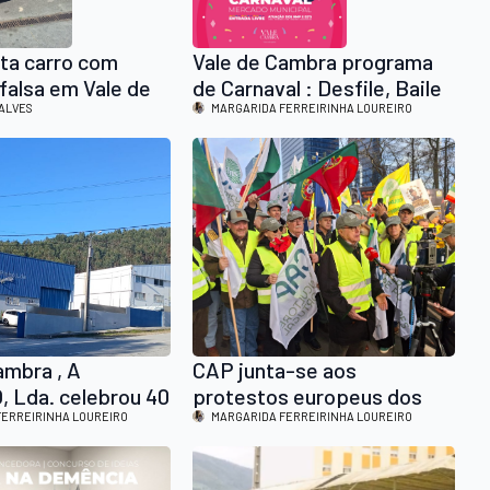
ta carro com
Vale de Cambra programa
 falsa em Vale de
de Carnaval : Desfile, Baile
ALVES
e Exposição de máscaras
MARGARIDA FERREIRINHA LOUREIRO
ambra , A
CAP junta-se aos
 Lda. celebrou 40
protestos europeus dos
m Homenagem ao
FERREIRINHA LOUREIRO
agricultores, orçamento
MARGARIDA FERREIRINHA LOUREIRO
e Foco na
europeu para a agricultura
ção Industrial
pode reduzir 20%