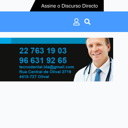
Search
for:
Search
for: