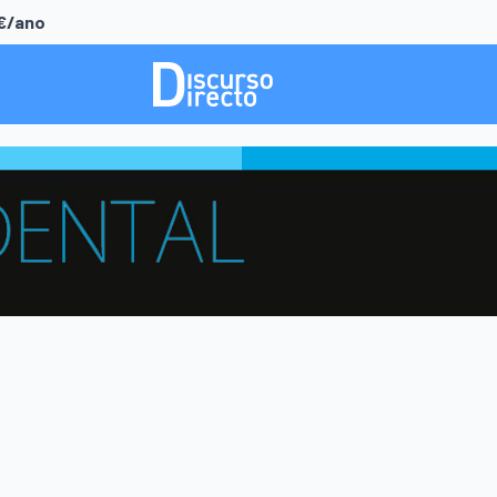
0€/ano