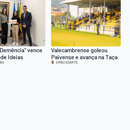
 Demência” vence
Valecambrense goleou
de Ideias
Paivense e avança na Taça
AÇÃO” em Vale de
DÃO
PECOL (4-0)
SIMÃO DUARTE