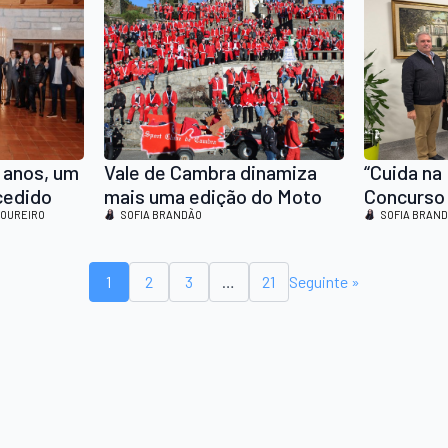
 anos, um
Vale de Cambra dinamiza
“Cuida na
cedido
mais uma edição do Moto
Concurso 
na
LOUREIRO
Natal
SOFIA BRANDÃO
“Particip
SOFIA BRAN
o e na
Cambra
1
2
3
…
21
Seguinte »