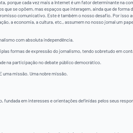
nta, porque cada vez mais a Internet é um fator determinante na 
os que se opõem, mas espaços que interagem, ainda que de forma dese
promisso comunicativo. Este é também o nosso desafio. Por isso as 
ucação, a economia, a cultura, etc., assumem no nosso jornal um pa
ornalismo com absoluta independência.
las formas de expressão do jornalismo, tendo sobretudo em conta 
de na participação no debate público democrático.
. E uma missão. Uma nobre missão.
undada em interesses e orientações definidas pelos seus responsá