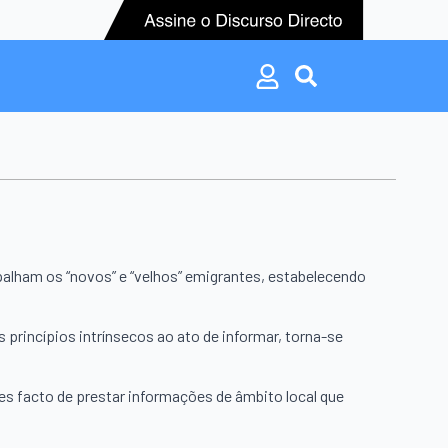
Search
for:
Search
for:
alham os “novos” e “velhos” emigrantes, estabelecendo
 princípios intrínsecos ao ato de informar, torna-se
es facto de prestar informações de âmbito local que