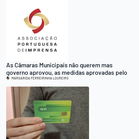
As Câmaras Municipais não querem mas
governo aprovou, as medidas aprovadas pelo
executivo camarário terão que ser publicadas
MARGARIDA FERREIRINHA LOUREIRO
nos órgãos de informação local e regional