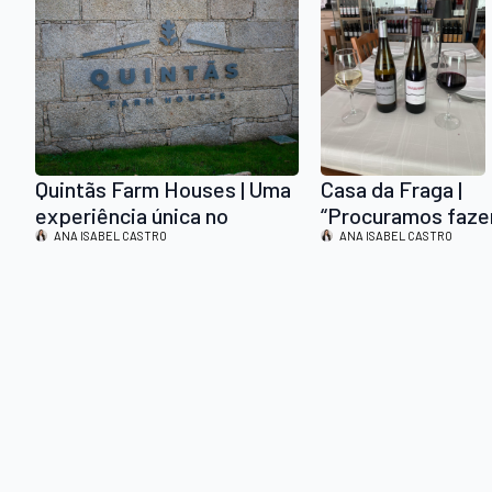
Quintãs Farm Houses | Uma
Casa da Fraga |
experiência única no
“Procuramos faze
paraíso da Família Ferreira
ANA ISABEL CASTRO
vinho de excelênci
ANA ISABEL CASTRO