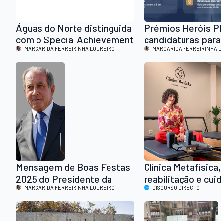
Águas do Norte distinguida
Prémios Heróis 
com o Special Achievement
candidaturas para 
in GIS (SAG Award) na ESRI
MARGARIDA FERREIRINHA LOUREIRO
edição
MARGARIDA FERREIRINHA 
User Conference 2026 na
Califórnia
Mensagem de Boas Festas
Clínica Metafísica
2025 do Presidente da
reabilitação e cui
Direção da AECOA,
MARGARIDA FERREIRINHA LOUREIRO
humano
DISCURSO DIRECTO
Comendador António da
Silva Rodrigues