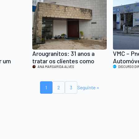
Arougranitos: 31 anos a
VMC – Pn
r um
tratar os clientes como
Automóvel
a”
amigos
ANA MARGARIDA ALVES
que escol
DISCURSO DI
vão bem s
1
2
3
Seguinte »