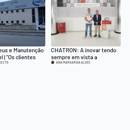
eus e Manutenção
CHATRON: A inovar tendo
 | “Os clientes
sempre em vista a
hem a nossa casa
RECTO
sustentabilidade
ANA MARGARIDA ALVES
ervidos”