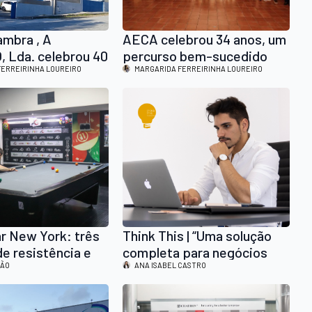
ambra , A
AECA celebrou 34 anos, um
 Lda. celebrou 40
percurso bem-sucedido
m Homenagem ao
FERREIRINHA LOUREIRO
que aposta agora na
MARGARIDA FERREIRINHA LOUREIRO
e Foco na
internacionalização e na
ção Industrial
tecnologia
ar New York: três
Think This | “Uma solução
e resistência e
completa para negócios
o
DÃO
que procuram excelência
ANA ISABEL CASTRO
Digital”