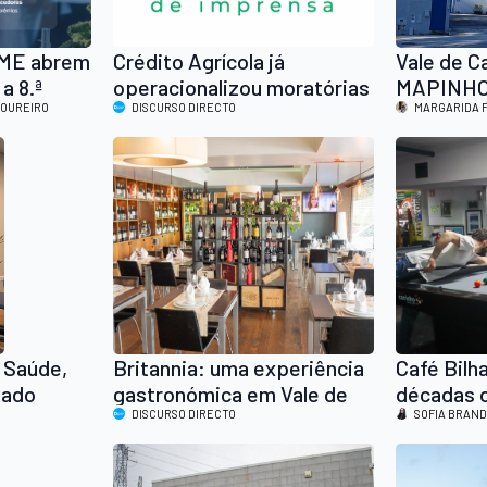
PME abrem
Crédito Agrícola já
Vale de C
a 8.ª
operacionalizou moratórias
MAPINHO,
LOUREIRO
de apoio a famílias e
DISCURSO DIRECTO
Anos co
MARGARIDA 
empresas afetadas pela
Fundador 
tempestade Kristin
Moderniza
, Saúde,
Britannia: uma experiência
Café Bilh
dado
gastronómica em Vale de
décadas d
Cambra
DISCURSO DIRECTO
adaptaçã
SOFIA BRAN