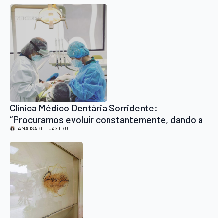
Clínica Médico Dentária Sorridente:
“Procuramos evoluir constantemente, dando a
melhor resposta às necessidades dos nossos
ANA ISABEL CASTRO
pacientes”