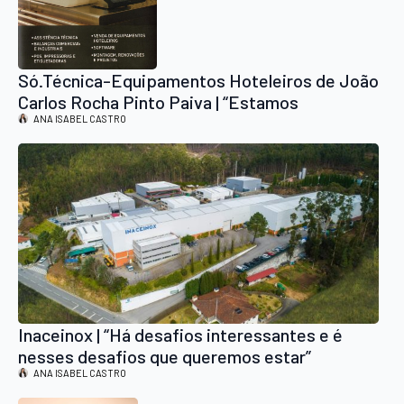
Só.Técnica-Equipamentos Hoteleiros de João
Carlos Rocha Pinto Paiva | “Estamos
vocacionados para qualquer tipo de negócio”
ANA ISABEL CASTRO
Inaceinox | “Há desafios interessantes e é
nesses desafios que queremos estar”
ANA ISABEL CASTRO