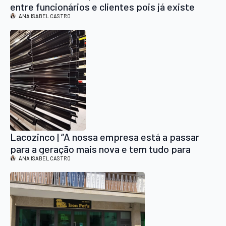
entre funcionários e clientes pois já existe
esse sentimento de confiança”
ANA ISABEL CASTRO
Lacozinco | “A nossa empresa está a passar
para a geração mais nova e tem tudo para
evoluir e desenvolver, é um negócio de futuro”
ANA ISABEL CASTRO