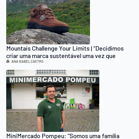
Mountais Challenge Your Limits | “Decidimos
criar uma marca sustentável uma vez que
temos uma ligação muito grande à terra”
ANA ISABEL CASTRO
MiniMercado Pompeu: “Somos uma família