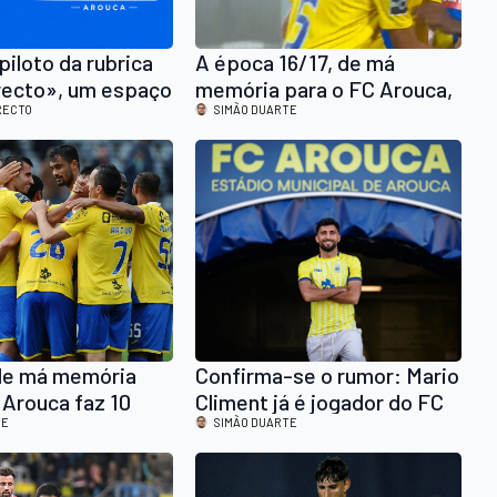
piloto da rubrica
A época 16/17, de má
recto», um espaço
memória para o FC Arouca,
e rescaldo aos
RECTO
faz 10 anos: lenta subida,
SIMÃO DUARTE
FC Arouca
onde Jorginho apareceu em
altas e, no final da 1ª volta, o
FCA estava a 3 pontos da
Europa
de má memória
Confirma-se o rumor: Mario
 Arouca faz 10
Climent já é jogador do FC
16/17,
TE
Arouca
SIMÃO DUARTE
ses desceram
gunda Liga em