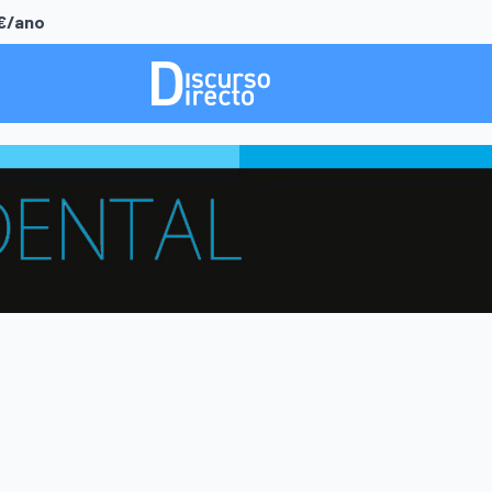
0€/ano