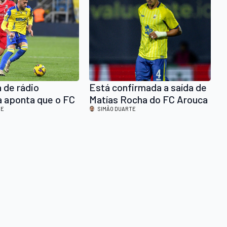
 bizarras, mas
 tão caótico
memória nos quer
?
a de rádio
Está confirmada a saída de
 aponta que o FC
Matías Rocha do FC Arouca
stá fortemente
TE
SIMÃO DUARTE
do num lateral-