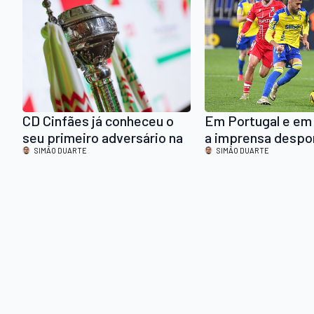
tabela
CD Cinfães já conheceu o
Em Portugal e em
seu primeiro adversário na
a imprensa despo
Taça de Portugal
SIMÃO DUARTE
avançou mais det
SIMÃO DUARTE
sobre o interesse
Arouca em Mario 