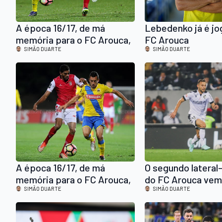
A época 16/17, de má
Lebedenko já é jo
memória para o FC Arouca,
FC Arouca
faz 10 anos: no final de um
SIMÃO DUARTE
SIMÃO DUARTE
ciclo de 7 derrotas
seguidas, ainda havia
esperança!
A época 16/17, de má
O segundo latera
memória para o FC Arouca,
do FC Arouca vem
faz 10 anos: (poucos) altos
SIMÃO DUARTE
primeiro adversár
SIMÃO DUARTE
e (muitos) baixos, na
arouquenses na L
proximidade ao fundo da