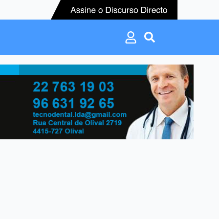
Search
for:
Search
for: