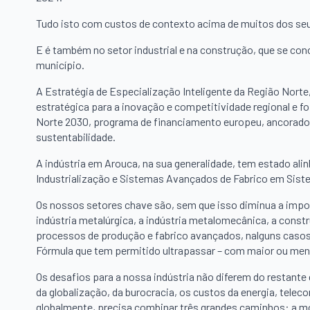
Tudo isto com custos de contexto acima de muitos dos seus
E é também no setor industrial e na construção, que se c
município.
A Estratégia de Especialização Inteligente da Região Nor
estratégica para a inovação e competitividade regional e
Norte 2030, programa de financiamento europeu, ancorado n
sustentabilidade.
A indústria em Arouca, na sua generalidade, tem estado a
Industrialização e Sistemas Avançados de Fabrico em Sis
Os nossos setores chave são, sem que isso diminua a importâ
indústria metalúrgica, a indústria metalomecânica, a constr
processos de produção e fabrico avançados, nalguns casos
Fórmula que tem permitido ultrapassar – com maior ou meno
Os desafios para a nossa indústria não diferem do restante 
da globalização, da burocracia, os custos da energia, teleco
globalmente, precisa combinar três grandes caminhos: a mo