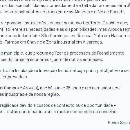
ema das acessibilidades, nomeadamente a falta da tão necessária 3
s constrangimentos no troço entre as Alagoas e o Nó de Escariz.
 se possam instalar e/ou crescer no nosso território. É sabido que,
flito” entre as necessidades e as disponibilidades, mas Arouca te
as zonas industriais: São Domingos em Arouca, Mata em Mansores
 Farrapa em Chave e a Zona Industrial em Alvarenga.
do município, que procura agilizar os processos de licenciamento,
cer diplomacia económica junto de outras entidades.
tro de Incubação e Inovação Industrial cujo principal objetivo é ser
s empresariais.
al Cambra e Arouca), que há quase 35 anos é um agregador dos
s indústrias e da nossa região.
ragilidade devido a custos de contexto ou de oportunidade –
s – estas continuarão a ser o motor económico do concelho.
Pedro Sou