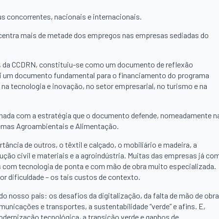
 concorrentes, nacionais e internacionais.
oncentra mais de metade dos empregos nas empresas sediadas do
te, da CCDRN, constituiu-se como um documento de reflexão
 foi um documento fundamental para o financiamento do programa
a tecnologia e inovação, no setor empresarial, no turismo e na
linhada com a estratégia que o documento defende, nomeadamente n
temas Agroambientais e Alimentação.
ncia de outros, o têxtil e calçado, o mobiliário e madeira, a
ução civil e materiais e a agroindústria. Muitas das empresas já co
 com tecnologia de ponta e com mão de obra muito especializada.
r dificuldade – os tais custos de contexto.
do nosso país: os desafios da digitalização, da falta de mão de obra
municações e transportes, a sustentabilidade “verde” e afins. E,
dernização tecnológica, a transição verde e ganhos de