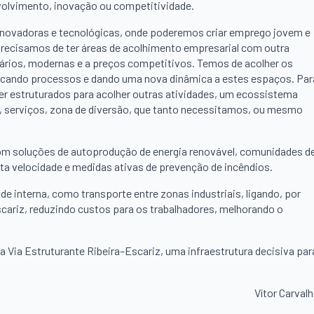
volvimento, inovação ou competitividade.
 inovadoras e tecnológicas, onde poderemos criar emprego jovem e
 Precisamos de ter áreas de acolhimento empresarial com outra
sários, modernas e a preços competitivos. Temos de acolher os
ficando processos e dando uma nova dinâmica a estes espaços. Par
er estruturados para acolher outras atividades, um ecossistema
, serviços, zona de diversão, que tanto necessitamos, ou mesmo
om soluções de autoprodução de energia renovável, comunidades d
alta velocidade e medidas ativas de prevenção de incêndios.
 interna, como transporte entre zonas industriais, ligando, por
cariz, reduzindo custos para os trabalhadores, melhorando o
 da Via Estruturante Ribeira–Escariz, uma infraestrutura decisiva par
Vítor Carval