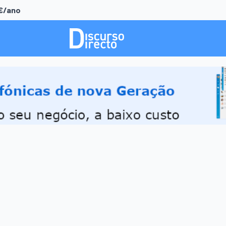
0€/ano