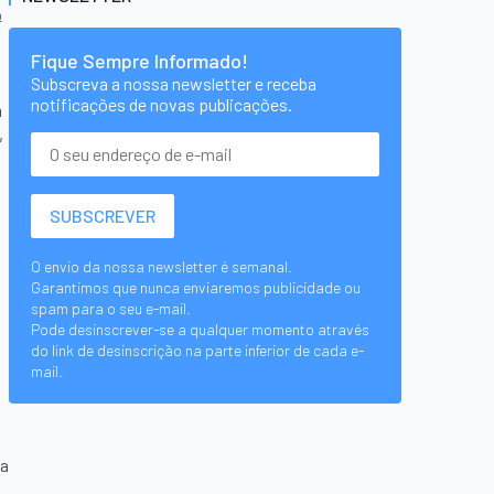
ª
Fique Sempre Informado!
Subscreva a nossa newsletter e receba
notificações de novas publicações.
m
,
O envio da nossa newsletter é semanal.
Garantimos que nunca enviaremos publicidade ou
spam para o seu e-mail.
Pode desinscrever-se a qualquer momento através
do link de desinscrição na parte inferior de cada e-
mail.
sa