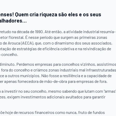
nses! Quem cria riqueza são eles e os seus
alhadores…
etudo na década de 1990. Até então, a atividade industrial resumia-
etor florestal. É nesse período que surgem as primeiras zonas
ho de Arouca (AECA), que, com o dinamismo dos seus associados,
ação de estratégias de eficiência coletiva e na reivindicação de
o concelho.
ser, diminuto. Perdemos empresas para concelhos vizinhos, assistimo
 fora do concelho e criámos zonas industriais mal infraestruturadas
e a outros municípios. Não fosse a resiliência e a capacidade de
er apenas fornecedora de mão-de-obra para empresas de fora.
m a investir no seu concelho, mesmo sabendo que lutam com “armas
zes, exigem investimentos adicionais avultados para garantir
põe hoje de recursos financeiros como nunca, fruto de fundos