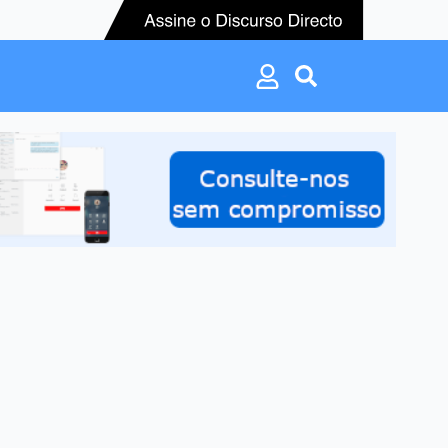
Search
for:
Search
for: