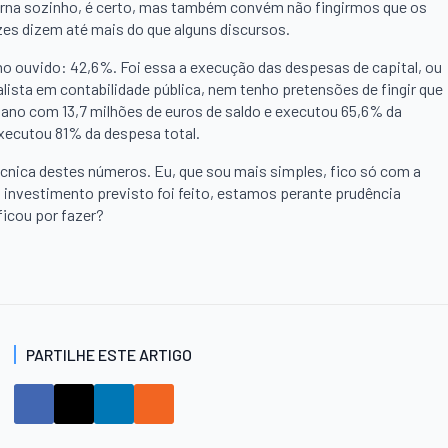
erna sozinho, é certo, mas também convém não fingirmos que os
es dizem até mais do que alguns discursos.
no ouvido: 42,6%. Foi essa a execução das despesas de capital, ou
alista em contabilidade pública, nem tenho pretensões de fingir que
o ano com 13,7 milhões de euros de saldo e executou 65,6% da
executou 81% da despesa total.
écnica destes números. Eu, que sou mais simples, fico só com a
o investimento previsto foi feito, estamos perante prudência
ficou por fazer?
PARTILHE ESTE ARTIGO