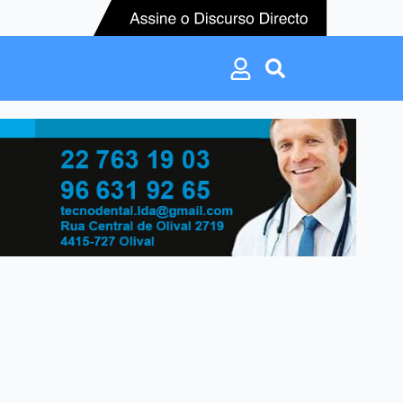
Search
for:
Search
for: