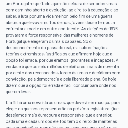
um Portugal respeitado, que não deixara de ser pobre, mas
com caminho aberto à evolução, ao direito à educação e ao
saber, à luta por uma vida melhor, pelo fim de uma guerra
absurda que levava muitos de nós, jovens desse tempo, a
enfrentar a morte em outro continente. As eleições de 1976
provaram a força responsável das mulheres e homens de
Portugal que elegeram os mais capazes. Só o
desconhecimento do passado real, e a subordinação a
teorias extremistas, justifica os que afirmam hoje que a
opção foi errada, por que eramos ignorantes e incapazes. A
verdade é que os seis milhões de eleitores, mais de noventa
por cento dos recenseados, foram às urnas e decidiram com
convicção, pela democracia e pela liberdade plena. Se hoje
dizem que a opção foi errada é fácil concluir para onde nos
querem levar.
Dia 18 há uma nova ida às urnas, que deverá ser maciça, para
eleger os que nos representarão na próxima legislatura. Que
desejamos mais duradoura e responsável que a anterior.
Cada uma e cada um dos eleitos têm o direito de manter as
suas convicções, mas não podem esquecer que o são para