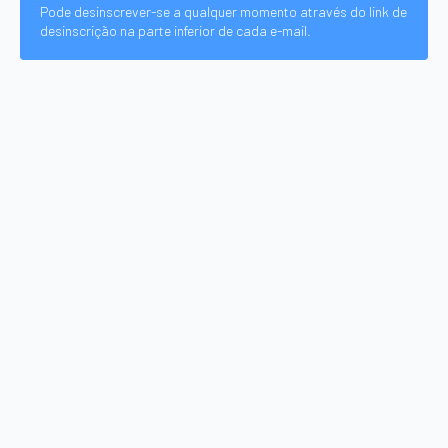
Pode desinscrever-se a qualquer momento através do link de
desinscrição na parte inferior de cada e-mail.