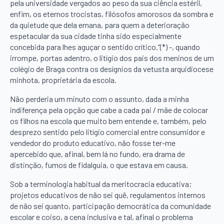
pela universidade vergados ao peso da sua ciência estéril,
enfim, os eternos trocistas, filósofos amorosos da sombra e
da quietude que dela emana, para quem a deterioração
espetacular da sua cidade tinha sido especialmente
concebida para lhes aguçar o sentido crítico.”(*) -, quando
irrompe, portas adentro, o litígio dos pais dos meninos de um
colégio de Braga contra os desígnios da vetusta arquidiocese
minhota, proprietária da escola.
Não perderia um minuto com o assunto, dada a minha
indiferença pela opção que cabe a cada pai / mãe de colocar
os filhos na escola que muito bem entende e, também, pelo
desprezo sentido pelo litígio comercial entre consumidor e
vendedor do produto educativo, não fosse ter-me
apercebido que, afinal, bem lá no fundo, era drama de
distinção, fumos de fidalguia, o que estava em causa.
Sob a terminologia habitual da meritocracia educativa;
projetos educativos de não sei quê, regulamentos internos
de não sei quanto, participação democrática da comunidade
escolar e coiso, a cena inclusiva e tal, afinal o problema