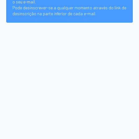
o seu e-mail.
Pode desinscrever-se a qualquer momento através do link de
desinscrição na parte inferior de cada e-mail.