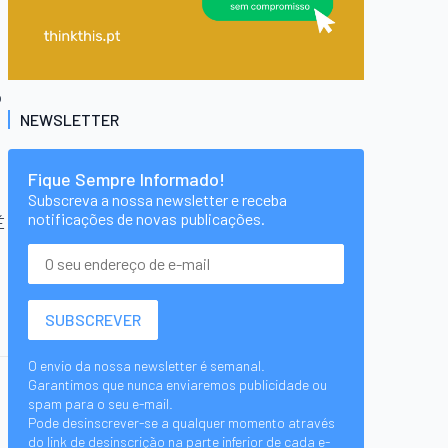
o
NEWSLETTER
Fique Sempre Informado!
Subscreva a nossa newsletter e receba
notificações de novas publicações.
É
O envio da nossa newsletter é semanal.
Garantimos que nunca enviaremos publicidade ou
spam para o seu e-mail.
Pode desinscrever-se a qualquer momento através
do link de desinscrição na parte inferior de cada e-