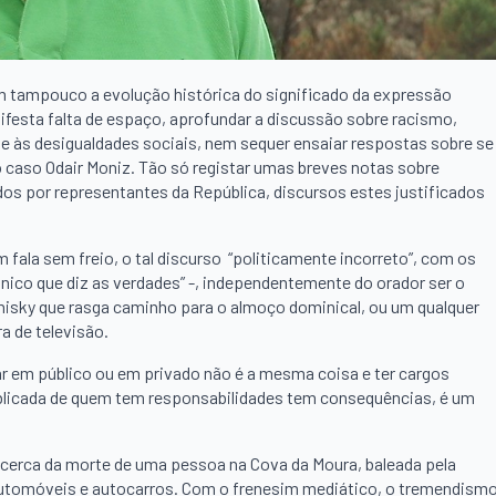
m tampouco a evolução histórica do significado da expressão
ifesta falta de espaço, aprofundar a discussão sobre racismo,
ate às desigualdades sociais, nem sequer ensaiar respostas sobre se
 caso Odair Moniz. Tão só registar umas breves notas sobre
idos por representantes da República, discursos estes justificados
ala sem freio, o tal discurso “politicamente incorreto”, com os
nico que diz as verdades” -, independentemente do orador ser o
hisky que rasga caminho para o almoço dominical, ou um qualquer
a de televisão.
r em público ou em privado não é a mesma coisa e ter cargos
publicada de quem tem responsabilidades tem consequências, é um
acerca da morte de uma pessoa na Cova da Moura, baleada pela
 automóveis e autocarros. Com o frenesim mediático, o tremendism