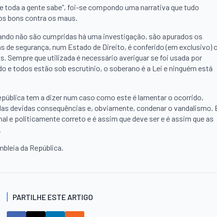
ue toda a gente sabe”, foi-se compondo uma narrativa que tudo
 dos bons contra os maus.
 Quando não são cumpridas há uma investigação, são apurados os
as de segurança, num Estado de Direito, é conferido (em exclusivo) 
s. Sempre que utilizada é necessário averiguar se foi usada por
do e todos estão sob escrutínio, o soberano é a Lei e ninguém está
epública tem a dizer num caso como este é lamentar o ocorrido,
 das devidas consequências e, obviamente, condenar o vandalismo. 
nal e politicamente correto e é assim que deve ser e é assim que as
.
mbleia da República.
PARTILHE ESTE ARTIGO