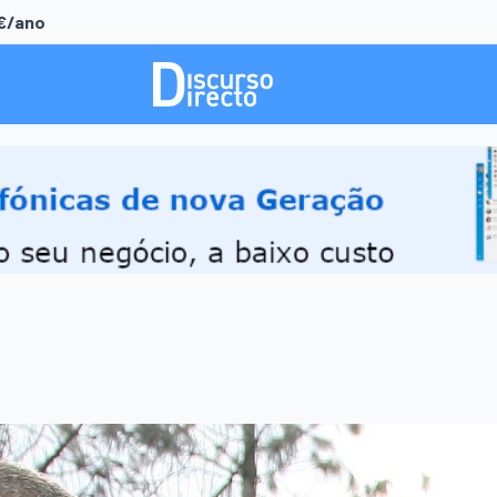
0€/ano