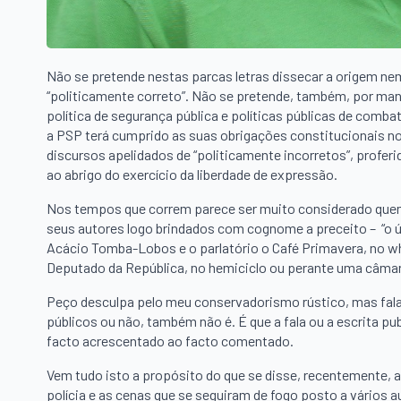
Não se pretende nestas parcas letras dissecar a origem ne
“politicamente correto”. Não se pretende, também, por man
política de segurança pública e políticas públicas de comb
a PSP terá cumprido as suas obrigações constitucionais no
discursos apelidados de “politicamente incorretos”, profer
ao abrigo do exercício da liberdade de expressão.
Nos tempos que correm parece ser muito considerado quem f
seus autores logo brindados com cognome a preceito – “o ú
Acácio Tomba-Lobos e o parlatório o Café Primavera, no w
Deputado da República, no hemiciclo ou perante uma câmar
Peço desculpa pelo meu conservadorismo rústico, mas fala
públicos ou não, também não é. É que a fala ou a escrita 
facto acrescentado ao facto comentado.
Vem tudo isto a propósito do que se disse, recentemente, 
polícia e as cenas que se seguiram de fogo posto a vários