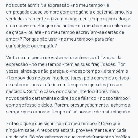
nos custe admitir, a expressão «no meu tempo» é
empregada quase sempre com arrogância e paternalismo. Na
verdade, raramente utilizamos «no meu tempo» para adoçar
uma conversa. Por que não antes «no meu tempo a salsa era
de graça», ou até «no meu tempo escreviam-se cartas de
amor»? Por que não usar «no meu tempo» para criar
curiosidade ou empatia?
Visto de um ponto de vista mais racional, a utilização da
expressão «no meu tempo» tem as suas fragilidades. Por
vezes, ainda que não pareça, o «nosso tempo» é também o
«tempo» dos nossos interlocultores, pois corremos o risco
de estarmo-nos a referir a um tempo em que eles já eram
nascidos. Se for o caso, os nossos interlocutores mais
novos terão certamente o direito de falar do «nosso tempo»
como se fosse o deles. Porém, presunçosamente, achamos
sempre que o «nosso tempo» é só nosso e de mais ninguém.
Então o que é que significa «no meu tempo»? Creio que
ninguém sabe. A resposta estará, provavelmente, em cada
um de nós. Só nós sabemos o que verdadeiramente significa