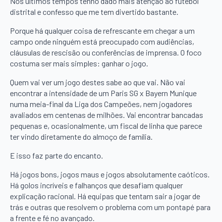
Nos últimos tempos tenho dado mais atenção ao futebol
distrital e confesso que me tem divertido bastante.
Porque há qualquer coisa de refrescante em chegar a um
campo onde ninguém está preocupado com audiências,
cláusulas de rescisão ou conferências de imprensa. O foco
costuma ser mais simples: ganhar o jogo.
Quem vai ver um jogo destes sabe ao que vai. Não vai
encontrar a intensidade de um Paris SG x Bayern Munique
numa meia-final da Liga dos Campeões, nem jogadores
avaliados em centenas de milhões. Vai encontrar bancadas
pequenas e, ocasionalmente, um fiscal de linha que parece
ter vindo diretamente do almoço de família.
E isso faz parte do encanto.
Há jogos bons, jogos maus e jogos absolutamente caóticos.
Há golos incríveis e falhanços que desafiam qualquer
explicação racional. Há equipas que tentam sair a jogar de
trás e outras que resolvem o problema com um pontapé para
a frente e fé no avançado.