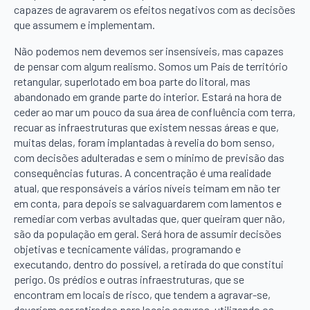
capazes de agravarem os efeitos negativos com as decisões
que assumem e implementam.
Não podemos nem devemos ser insensíveis, mas capazes
de pensar com algum realismo. Somos um País de território
retangular, superlotado em boa parte do litoral, mas
abandonado em grande parte do interior. Estará na hora de
ceder ao mar um pouco da sua área de confluência com terra,
recuar as infraestruturas que existem nessas áreas e que,
muitas delas, foram implantadas à revelia do bom senso,
com decisões adulteradas e sem o mínimo de previsão das
consequências futuras. A concentração é uma realidade
atual, que responsáveis a vários níveis teimam em não ter
em conta, para depois se salvaguardarem com lamentos e
remediar com verbas avultadas que, quer queiram quer não,
são da população em geral. Será hora de assumir decisões
objetivas e tecnicamente válidas, programando e
executando, dentro do possível, a retirada do que constitui
perigo. Os prédios e outras infraestruturas, que se
encontram em locais de risco, que tendem a agravar-se,
deveriam ser retirados para locais seguros, utilizando os