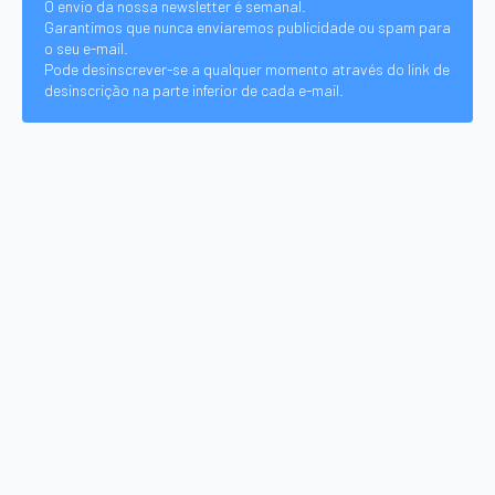
O envio da nossa newsletter é semanal.
Garantimos que nunca enviaremos publicidade ou spam para
o seu e-mail.
Pode desinscrever-se a qualquer momento através do link de
desinscrição na parte inferior de cada e-mail.