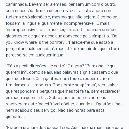
caminhada. Devem ser alemães, pensam um com o outro,
sem necessidade de o dizer em voz alta. Isto agora com
turismo é só alemães e, mesmo que não sejam, é como se
fossem, a língua é igualmente incompreensível. E mais
incompreensível foi a frase seguinte, dita com um sorriso
gigantesco de quem acha que convence pela simpatia. “Do
you know where is the pomté?”. “Parece-me que estão a
perguntar qualquer coisa”, mas até aí é adquirido, que o tom
percebe-se em qualquer língua.
“‘Tão a pedir direções, de certo”. E agora? “Para onde é que
querem ir?”, como se aquelas palavras significassem o que
quer que fosse. Os gigantes, com todo o respeito, riem
timidamente e repetem “The pomté suspémsá”, sem saber
que respondem à pergunta que lhes foi feita, sem esclarecer
em nada a quem a faz. Sobra para os pobres homens
resolverem este indecifrável código, quando a digestão ainda
nem acabou o seu serviço. Não são horas para esta
ginástica.
“Estão à procura dos passadiços. Aqui não há mais nada para