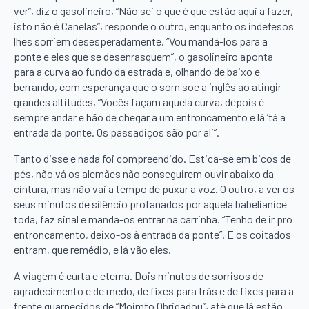
ver”, diz o gasolineiro, “Não sei o que é que estão aqui a fazer,
isto não é Canelas”, responde o outro, enquanto os indefesos
lhes sorriem desesperadamente. “Vou mandá-los para a
ponte e eles que se desenrasquem”, o gasolineiro aponta
para a curva ao fundo da estrada e, olhando de baixo e
berrando, com esperança que o som soe a inglês ao atingir
grandes altitudes, “Vocês façam aquela curva, depois é
sempre andar e hão de chegar a um entroncamento e lá ‘tá a
entrada da ponte. Os passadiços são por ali”.
Tanto disse e nada foi compreendido. Estica-se em bicos de
pés, não vá os alemães não conseguirem ouvir abaixo da
cintura, mas não vai a tempo de puxar a voz. O outro, a ver os
seus minutos de silêncio profanados por aquela babelianice
toda, faz sinal e manda-os entrar na carrinha. “Tenho de ir pro
entroncamento, deixo-os à entrada da ponte”. E os coitados
entram, que remédio, e lá vão eles.
A viagem é curta e eterna. Dois minutos de sorrisos de
agradecimento e de medo, de fixes para trás e de fixes para a
frente guarnecidos de “Moimto Obrigadou”, até que lá estão