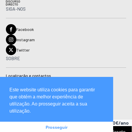
SIGA-NOS
Facebook
Instagram
Twitter
SOBRE
Localização e contactos
Estatuto editorial
Este website utiliza cookies para garantir
Ficha técnica
que obtém a melhor experiência de
Manual de boas práticas editoriais e código de conduta
utilização. Ao prosseguir aceita a sua
utilização.
Descubra as vantagens de ser assinante.
A partir de 15,90€/ano
Prosseguir