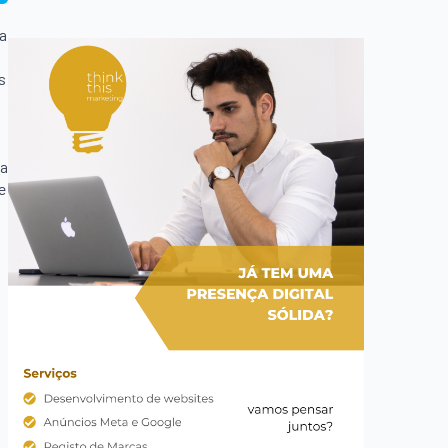
ta
s
 a
e