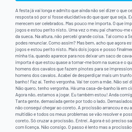
A festa já vai longa e admito que ainda não sei dizer o que
resposta só por si fosse elucidativa do que quer que seja. 
merecem ser celebrados. Mas pouco me importa. O que impor
jogos e estou perito nisto. Uma vez o meu pai chamou-me 
da sueca. Na altura, não percebi grande coisa. Tal como a S
podes renunciar. Como assim? Mas bem, acho que agora está
jogos e estou perito nisto. Mais dois jogos e posso finalme
minha tia, quando aparece para nos deixar um saco de cava
importa é que estou quase a tornar-me bom na sueca e o que 
homens dos cavalos que fazem pinotes para se impressio
homens dos cavalos. Acabei de desperdiçar mais um trunfo e
banho! Faz aí. Tenho vergonha. Vai ter com a mãe. Não sei de
Não quero, tenho vergonha. Há uma casa-de-banho lá em ci
Agora não, estamos a jogar. Eu também estou! Anda comigo
Tanta gente, demasiada gente por todo o lado. Demasiados 
não consegui chegar ao coreto. A procissão arrancou e eu afl
multidão e todos os meus problemas se vão resolver e posso
coreto. Só cruzar a procissão. Entrei. Agora é só preciso s
com licença. Não consigo. O passo é lento mas a procissão