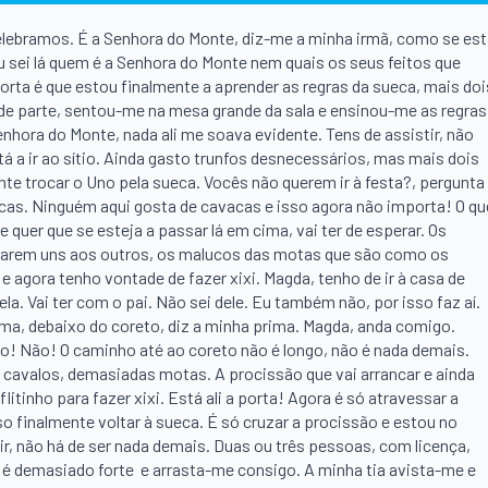
 celebramos. É a Senhora do Monte, diz-me a minha irmã, como se es
Eu sei lá quem é a Senhora do Monte nem quais os seus feitos que
ta é que estou finalmente a aprender as regras da sueca, mais doi
de parte, sentou-me na mesa grande da sala e ensinou-me as regras
enhora do Monte, nada ali me soava evidente. Tens de assistir, não
 a ir ao sítio. Ainda gasto trunfos desnecessários, mas mais dois
nte trocar o Uno pela sueca. Vocês não querem ir à festa?, pergunta
cas. Ninguém aqui gosta de cavacas e isso agora não importa! O qu
quer que se esteja a passar lá em cima, vai ter de esperar. Os
narem uns aos outros, os malucos das motas que são como os
 agora tenho vontade de fazer xixi. Magda, tenho de ir à casa de
la. Vai ter com o pai. Não sei dele. Eu também não, por isso faz aí.
ma, debaixo do coreto, diz a minha prima. Magda, anda comigo.
! Não! O caminho até ao coreto não é longo, não é nada demais.
cavalos, demasiadas motas. A procissão que vai arrancar e ainda
itinho para fazer xixi. Está ali a porta! Agora é só atravessar a
 finalmente voltar à sueca. É só cruzar a procissão e estou no
air, não há de ser nada demais. Duas ou três pessoas, com licença,
 é demasiado forte e arrasta-me consigo. A minha tia avista-me e