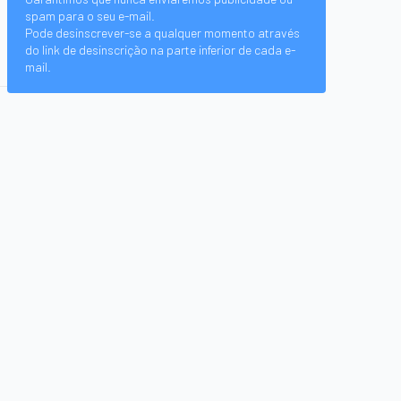
spam para o seu e-mail.
Pode desinscrever-se a qualquer momento através
do link de desinscrição na parte inferior de cada e-
mail.