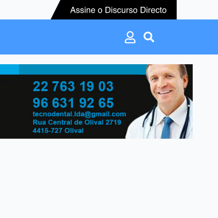
Search
for:
Search
for: