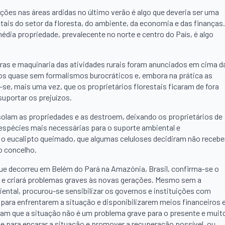
ões nas áreas ardidas no último verão é algo que deveria ser uma
is do setor da floresta, do ambiente, da economia e das finanças.
édia propriedade, prevalecente no norte e centro do País, é algo
ras e maquinaria das atividades rurais foram anunciados em cima d
os quase sem formalismos burocráticos e, embora na prática as
e, mais uma vez, que os proprietários florestais ficaram de fora
uportar os prejuízos.
olam as propriedades e as destroem, deixando os proprietários de
espécies mais necessárias para o suporte ambiental e
o eucalipto queimado, que algumas celuloses decidiram não recebe
o concelho.
que decorreu em Belém do Pará na Amazónia, Brasil, confirma-se o
 e criará problemas graves às novas gerações. Mesmo sem a
ental, procurou-se sensibilizar os governos e instituições com
para enfrentarem a situação e disponibilizarem meios financeiros 
gam que a situação não é um problema grave para o presente e muit
e para encarar a situação e promover a recuperação possível, ou