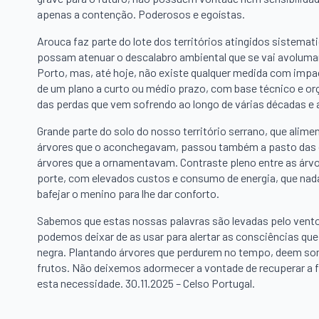
apenas a contenção. Poderosos e egoístas.
Arouca faz parte do lote dos territórios atingidos siste
possam atenuar o descalabro ambiental que se vai avolum
Porto, mas, até hoje, não existe qualquer medida com impac
de um plano a curto ou médio prazo, com base técnico e o
das perdas que vem sofrendo ao longo de várias décadas e 
Grande parte do solo do nosso território serrano, que ali
árvores que o aconchegavam, passou também a pasto da
árvores que a ornamentavam. Contraste pleno entre as árv
porte, com elevados custos e consumo de energia, que nada
bafejar o menino para lhe dar conforto.
Sabemos que estas nossas palavras são levadas pelo vent
podemos deixar de as usar para alertar as consciências que
negra. Plantando árvores que perdurem no tempo, deem so
frutos. Não deixemos adormecer a vontade de recuperar a 
esta necessidade. 30.11.2025 – Celso Portugal.