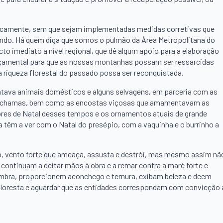
maticamente, sem que sejam implementadas medidas corretivas que
ando. Há quem diga que somos o pulmão da Área Metropolitana do
to imediato a nível regional, que dê algum apoio para a elaboração
rçamental para que as nossas montanhas possam ser ressarcidas
a riqueza florestal do passado possa ser reconquistada.
mentava animais domésticos e alguns selvagens, em parceria com as
s chamas, bem como as encostas viçosas que amamentavam as
ores de Natal desses tempos e os ornamentos atuais de grande
 têm a ver com o Natal do presépio, com a vaquinha e o burrinho a
o, vento forte que ameaça, assusta e destrói, mas mesmo assim nã
 continuam a deitar mãos à obra e a remar contra a maré forte e
mbra, proporcionem aconchego e ternura, exibam beleza e deem
floresta e aguardar que as entidades correspondam com convicção 