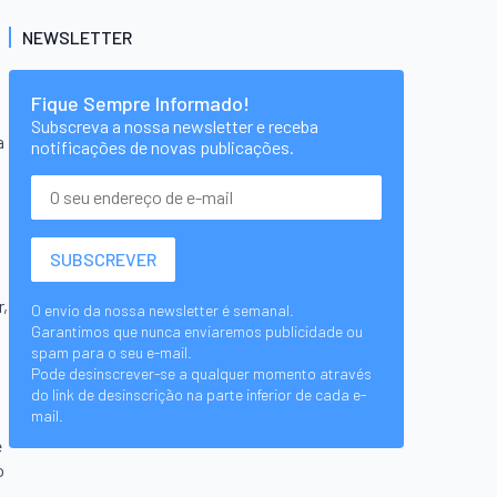
NEWSLETTER
Fique Sempre Informado!
Subscreva a nossa newsletter e receba
a
notificações de novas publicações.
r,
O envio da nossa newsletter é semanal.
Garantimos que nunca enviaremos publicidade ou
spam para o seu e-mail.
Pode desinscrever-se a qualquer momento através
do link de desinscrição na parte inferior de cada e-
mail.
e
o