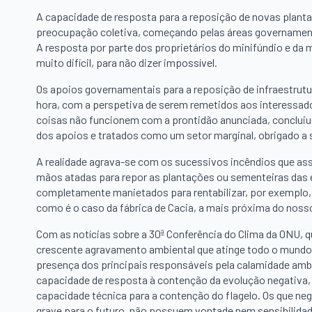
A capacidade de resposta para a reposição de novas plantaç
preocupação coletiva, começando pelas áreas governamenta
A resposta por parte dos proprietários do minifúndio e da m
muito difícil, para não dizer impossível.
Os apoios governamentais para a reposição de infraestrutu
hora, com a perspetiva de serem remetidos aos interessad
coisas não funcionem com a prontidão anunciada, concluiu-s
dos apoios e tratados como um setor marginal, obrigado a s
A realidade agrava-se com os sucessivos incêndios que ass
mãos atadas para repor as plantações ou sementeiras das 
completamente manietados para rentabilizar, por exemplo, 
como é o caso da fábrica de Cacia, a mais próxima do noss
Com as notícias sobre a 30ª Conferência do Clima da ONU, 
crescente agravamento ambiental que atinge todo o mundo
presença dos principais responsáveis pela calamidade ambi
capacidade de resposta à contenção da evolução negativa, 
capacidade técnica para a contenção do flagelo. Os que ne
grave para o futuro, não possuem vontade nem sensibilidad