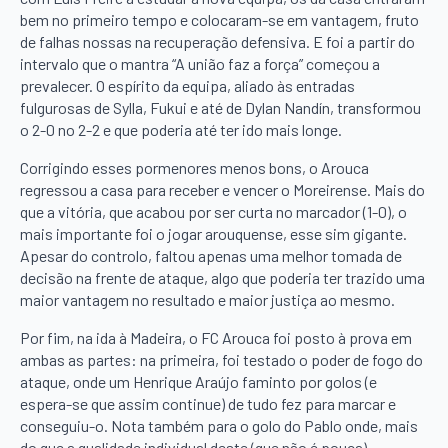
bem no primeiro tempo e colocaram-se em vantagem, fruto
de falhas nossas na recuperação defensiva. E foi a partir do
intervalo que o mantra “A união faz a força” começou a
prevalecer. O espírito da equipa, aliado às entradas
fulgurosas de Sylla, Fukui e até de Dylan Nandín, transformou
o 2-0 no 2-2 e que poderia até ter ido mais longe.
Corrigindo esses pormenores menos bons, o Arouca
regressou a casa para receber e vencer o Moreirense. Mais do
que a vitória, que acabou por ser curta no marcador (1-0), o
mais importante foi o jogar arouquense, esse sim gigante.
Apesar do controlo, faltou apenas uma melhor tomada de
decisão na frente de ataque, algo que poderia ter trazido uma
maior vantagem no resultado e maior justiça ao mesmo.
Por fim, na ida à Madeira, o FC Arouca foi posto à prova em
ambas as partes: na primeira, foi testado o poder de fogo do
ataque, onde um Henrique Araújo faminto por golos (e
espera-se que assim continue) de tudo fez para marcar e
conseguiu-o. Nota também para o golo do Pablo onde, mais
do que a qualidade individual deste (que não é pouca),