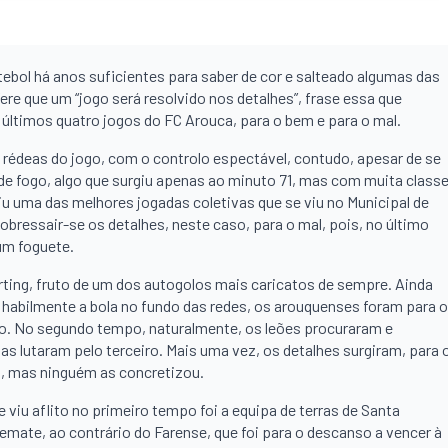
ebol há anos suficientes para saber de cor e salteado algumas das
ere que um “jogo será resolvido nos detalhes”, frase essa que
 últimos quatro jogos do FC Arouca, para o bem e para o mal.
 rédeas do jogo, com o controlo espectável, contudo, apesar de se
de fogo, algo que surgiu apenas ao minuto 71, mas com muita class
u uma das melhores jogadas coletivas que se viu no Municipal de
bressair-se os detalhes, neste caso, para o mal, pois, no último
um foguete.
ting, fruto de um dos autogolos mais caricatos de sempre. Ainda
habilmente a bola no fundo das redes, os arouquenses foram para o
újo. No segundo tempo, naturalmente, os leões procuraram e
as lutaram pelo terceiro. Mais uma vez, os detalhes surgiram, para 
o, mas ninguém as concretizou.
 viu aflito no primeiro tempo foi a equipa de terras de Santa
remate, ao contrário do Farense, que foi para o descanso a vencer à