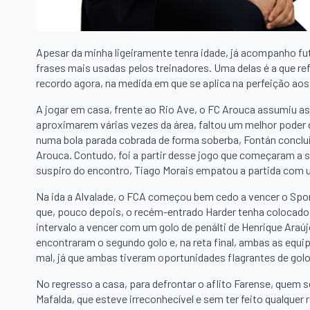
Apesar da minha ligeiramente tenra idade, já acompanho fut
frases mais usadas pelos treinadores. Uma delas é a que ref
recordo agora, na medida em que se aplica na perfeição aos
A jogar em casa, frente ao Rio Ave, o FC Arouca assumiu as
aproximarem várias vezes da área, faltou um melhor poder 
numa bola parada cobrada de forma soberba, Fontán conclui
Arouca. Contudo, foi a partir desse jogo que começaram a so
suspiro do encontro, Tiago Morais empatou a partida com 
Na ida a Alvalade, o FCA começou bem cedo a vencer o Spor
que, pouco depois, o recém-entrado Harder tenha colocado 
intervalo a vencer com um golo de penálti de Henrique Ara
encontraram o segundo golo e, na reta final, ambas as equip
mal, já que ambas tiveram oportunidades flagrantes de gol
No regresso a casa, para defrontar o aflito Farense, quem se
Mafalda, que esteve irreconhecível e sem ter feito qualquer 