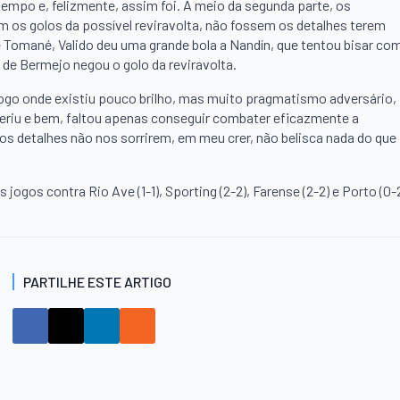
tempo e, felizmente, assim foi. A meio da segunda parte, os
m os golos da possível reviravolta, não fossem os detalhes terem
e Tomané, Valido deu uma grande bola a Nandín, que tentou bisar co
de Bermejo negou o golo da reviravolta.
 jogo onde existiu pouco brilho, mas muito pragmatismo adversário,
eriu e bem, faltou apenas conseguir combater eficazmente a
dos detalhes não nos sorrirem, em meu crer, não belisca nada do que
s jogos contra Rio Ave (1-1), Sporting (2-2), Farense (2-2) e Porto (0-
PARTILHE ESTE ARTIGO