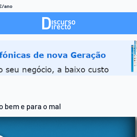
0€/ano
 o bem e para o mal