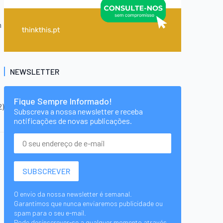
m
NEWSLETTER
Fique Sempre Informado!
2)
Subscreva a nossa newsletter e receba
notificações de novas publicações.
O envio da nossa newsletter é semanal.
Garantimos que nunca enviaremos publicidade ou
spam para o seu e-mail.
Pode desinscrever-se a qualquer momento através