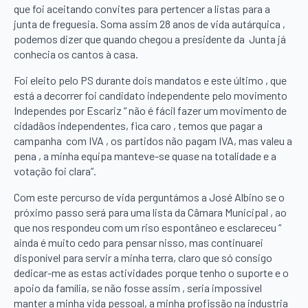
que foi aceitando convites para pertencer a listas para a
junta de freguesia. Soma assim 28 anos de vida autárquica ,
podemos dizer que quando chegou a presidente da Junta já
conhecia os cantos à casa.
Foi eleito pelo PS durante dois mandatos e este último , que
está a decorrer foi candidato independente pelo movimento
Independes por Escariz “ não é fácil fazer um movimento de
cidadãos independentes, fica caro , temos que pagar a
campanha com IVA , os partidos não pagam IVA, mas valeu a
pena , a minha equipa manteve-se quase na totalidade e a
votação foi clara”.
Com este percurso de vida perguntámos a José Albino se o
próximo passo será para uma lista da Câmara Municipal , ao
que nos respondeu com um riso espontâneo e esclareceu “
ainda é muito cedo para pensar nisso, mas continuarei
disponível para servir a minha terra, claro que só consigo
dedicar-me as estas actividades porque tenho o suporte e o
apoio da família, se não fosse assim , seria impossível
manter a minha vida pessoal, a minha profissão na industria