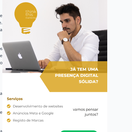
de
e.
ta
os
 e
do
da
re
ma