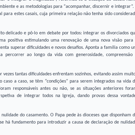
 ambiente e as metodologias para “acompanhar, discernir e integrar”.
l para estes casais, cuja primeira relação não tenha sido considera
 delicado e pô-lo em debate por todos: integrar os divorciados q
orma positiva estimulando uma renovação de uma nova visão para
 tenta superar dificuldades e novos desafios. Aponta a família como 
o a percorrer ao longo da vida com generosidade, compreensão
 vezes tantas dificuldades enfrentam sozinhos, evitando assim muit
ndo caso a caso, se têm “condições” para serem integrados na vida 
 foram responsáveis antes ou não, se as situações anteriores for
spetiva de integrar todos na Igreja, dando provas dessa vontad
e nulidade do casamento. O Papa pede às dioceses que disponham 
se há fundamento para introduzir a causa de declaração de nulida