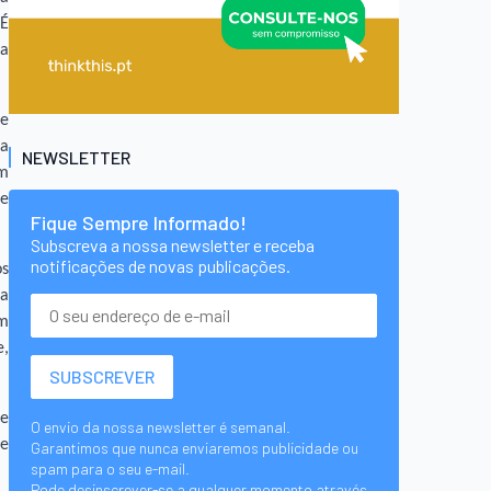
 É
da
ue
 a
NEWSLETTER
um
 e
Fique Sempre Informado!
Subscreva a nossa newsletter e receba
notificações de novas publicações.
os
da
am
e,
de
O envio da nossa newsletter é semanal.
de
Garantimos que nunca enviaremos publicidade ou
spam para o seu e-mail.
Pode desinscrever-se a qualquer momento através