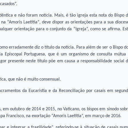
ecasados”.
êntica e não foram notícia. Mais, é tão igreja esta nota do Bispo 
 na “Amoris Laetitia”
,
deve dispor as orientações para a sua dioces
lquer orientação para o conjunto da “Igreja”, como se afirma. Es
como erradamente diz o título da notícia. Para além de ser o Bispo d
cia Episcopal Portuguesa, que é um organismo de consulta mútua
igor presente neste título põe em causa a responsabilidade social 
ica, que não é muito consensual.
acramentos da Eucaristia e da Reconciliação por casais em segun
es, em outubro de 2014 e 2015, no Vaticano, os bispos em sínodo sob
Papa Francisco, na exortação “Amoris Laetitia”, em março de 2016.
ar e integrar a fragilidade”, referindo-se à situação de casais nu