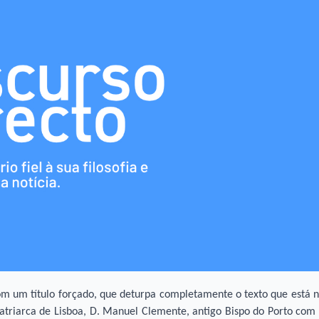
m um título forçado, que deturpa completamente o texto que está 
Patriarca de Lisboa, D. Manuel Clemente, antigo Bispo do Porto com