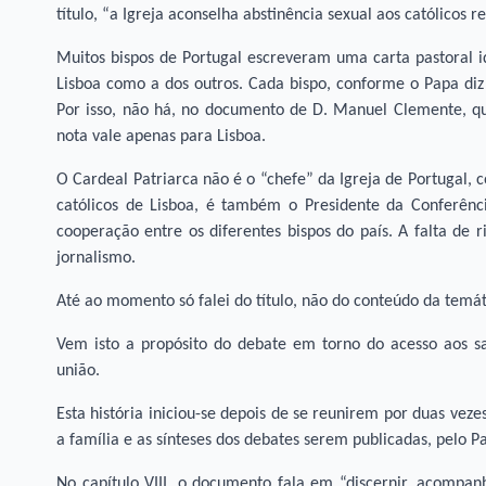
título, “a Igreja aconselha abstinência sexual aos católicos r
Muitos bispos de Portugal escreveram uma carta pastoral id
Lisboa como a dos outros. Cada bispo, conforme o Papa diz
Por isso, não há, no documento de D. Manuel Clemente, qua
nota vale apenas para Lisboa.
O Cardeal Patriarca não é o “chefe” da Igreja de Portugal, 
católicos de Lisboa, é também o Presidente da Conferên
cooperação entre os diferentes bispos do país. A falta de r
jornalismo.
Até ao momento só falei do título, não do conteúdo da temát
Vem isto a propósito do debate em torno do acesso aos s
união.
Esta história iniciou-se depois de se reunirem por duas vez
a família e as sínteses dos debates serem publicadas, pelo 
No capítulo VIII, o documento fala em “discernir, acompanh