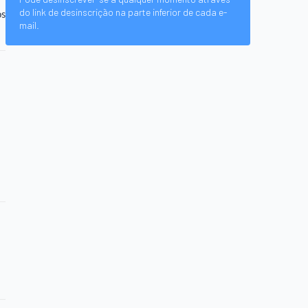
do link de desinscrição na parte inferior de cada e-
os
mail.