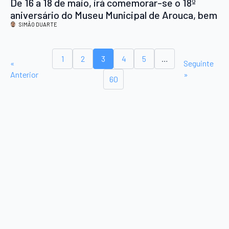
De 16 a 18 de maio, irá comemorar-se o 18º
aniversário do Museu Municipal de Arouca, bem
como o Dia Internacional dos Museus
SIMÃO DUARTE
1
2
3
4
5
…
«
Seguinte
Anterior
»
60