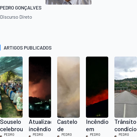
PEDRO GONÇALVES
Discurso Direto
ARTIGOS PUBLICADOS
Souselo
Atualização:
Castelo
Incêndio
Trânsito
celebrou
incêndios
de
em
condici
Dia dos
PEDRO
em
PEDRO
Paiva
PEDRO
Alvarenga
PEDRO
na
PEDRO