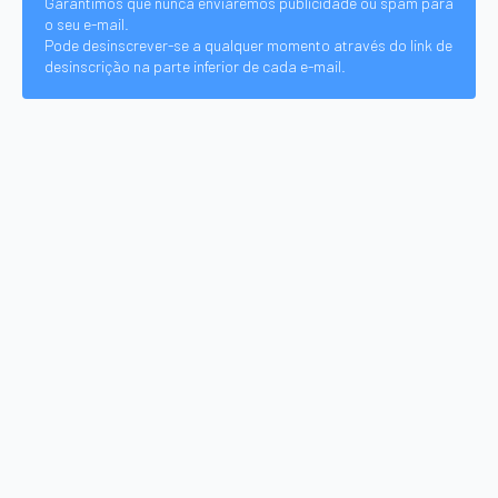
Garantimos que nunca enviaremos publicidade ou spam para
o seu e-mail.
Pode desinscrever-se a qualquer momento através do link de
desinscrição na parte inferior de cada e-mail.