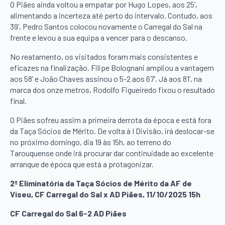
O Piães ainda voltou a empatar por Hugo Lopes, aos 25’,
alimentando a incerteza até perto do intervalo. Contudo, aos
39’, Pedro Santos colocou novamente o Carregal do Sal na
frente e levou a sua equipa a vencer para o descanso.
No reatamento, os visitados foram mais consistentes e
eficazes na finalização. Filipe Bolognani ampliou a vantagem
aos 58’ e João Chaves assinou o 5-2 aos 67’. Já aos 81’, na
marca dos onze metros, Rodolfo Figueiredo fixou o resultado
final.
O Piães sofreu assim a primeira derrota da época e está fora
da Taça Sócios de Mérito. De volta à I Divisão, irá deslocar-se
no próximo domingo, dia 19 às 15h, ao terreno do
Tarouquense onde irá procurar dar continuidade ao excelente
arranque de época que está a protagonizar.
2ª Eliminatória da Taça Sócios de Mérito da AF de
Viseu, CF Carregal do Sal x AD Piães, 11/10/2025 15h
CF Carregal do Sal 6-2 AD Piães