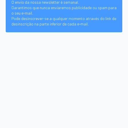
O envio da nossa newsletter é semanal.
Garantimos que nunca enviaremos publicidade ou spam para
o seu e-mail.
Pode desinscrever-se a qualquer momento através do link de
desinscrição na parte inferior de cada e-mail.