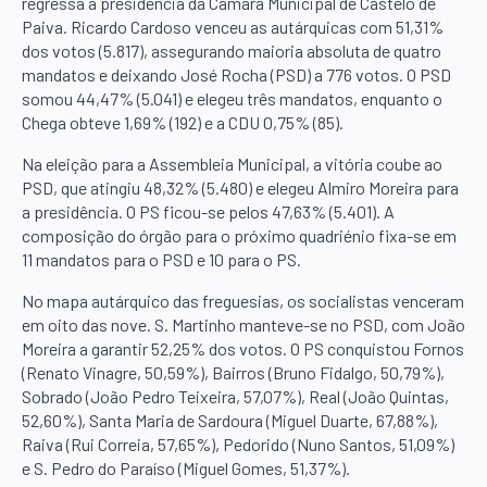
regressa à presidência da Câmara Municipal de Castelo de
Paiva. Ricardo Cardoso venceu as autárquicas com 51,31%
dos votos (5.817), assegurando maioria absoluta de quatro
mandatos e deixando José Rocha (PSD) a 776 votos. O PSD
somou 44,47% (5.041) e elegeu três mandatos, enquanto o
Chega obteve 1,69% (192) e a CDU 0,75% (85).
Na eleição para a Assembleia Municipal, a vitória coube ao
PSD, que atingiu 48,32% (5.480) e elegeu Almiro Moreira para
a presidência. O PS ficou-se pelos 47,63% (5.401). A
composição do órgão para o próximo quadriénio fixa-se em
11 mandatos para o PSD e 10 para o PS.
No mapa autárquico das freguesias, os socialistas venceram
em oito das nove. S. Martinho manteve-se no PSD, com João
Moreira a garantir 52,25% dos votos. O PS conquistou Fornos
(Renato Vinagre, 50,59%), Bairros (Bruno Fidalgo, 50,79%),
Sobrado (João Pedro Teixeira, 57,07%), Real (João Quintas,
52,60%), Santa Maria de Sardoura (Miguel Duarte, 67,88%),
Raiva (Rui Correia, 57,65%), Pedorido (Nuno Santos, 51,09%)
e S. Pedro do Paraíso (Miguel Gomes, 51,37%).