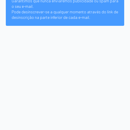
Garantimos que nunca enviaremos publicidade ou spam para
o seu e-mail.
Pode desinscrever-se a qualquer momento através do link de
desinscrição na parte inferior de cada e-mail.