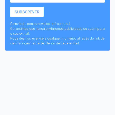
O envio da nossa newsletter é semanal.
Garantimos que nunca enviaremos publicidade ou spam para
o seu e-mail.
Pode desinscrever-se a qualquer momento através do link de
desinscrição na parte inferior de cada e-mail.