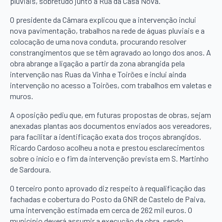
pluviais, sobretudo junto à Rua da Casa Nova.
O presidente da Câmara explicou que a intervenção inclui
nova pavimentação, trabalhos na rede de águas pluviais e a
colocação de uma nova conduta, procurando resolver
constrangimentos que se têm agravado ao longo dos anos. A
obra abrange a ligação a partir da zona abrangida pela
intervenção nas Ruas da Vinha e Toirões e inclui ainda
intervenção no acesso a Toirões, com trabalhos em valetas e
muros.
A oposição pediu que, em futuras propostas de obras, sejam
anexadas plantas aos documentos enviados aos vereadores,
para facilitar a identificação exata dos troços abrangidos.
Ricardo Cardoso acolheu a nota e prestou esclarecimentos
sobre o início e o fim da intervenção prevista em S. Martinho
de Sardoura.
O terceiro ponto aprovado diz respeito à requalificação das
fachadas e cobertura do Posto da GNR de Castelo de Paiva,
uma intervenção estimada em cerca de 262 mil euros. O
município deverá assumir a execução da obra, sendo