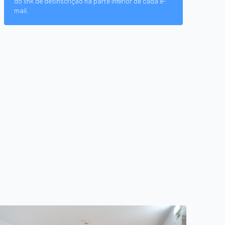
do link de desinscrição na parte inferior de cada e-
mail.