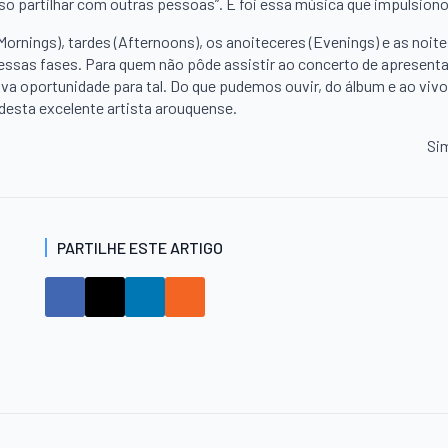
sso partilhar com outras pessoas”. E foi essa música que impulsiono
rnings), tardes (Afternoons), os anoiteceres (Evenings) e as noite
ssas fases. Para quem não pôde assistir ao concerto de apresent
ova oportunidade para tal. Do que pudemos ouvir, do álbum e ao vivo
desta excelente artista arouquense.
Si
PARTILHE ESTE ARTIGO