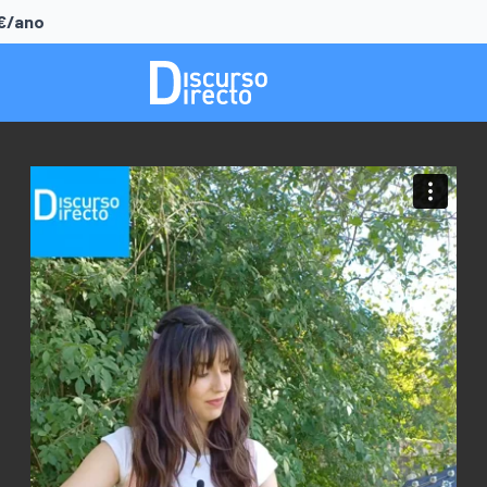
0€/ano