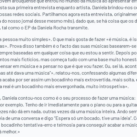
jovem arouquense que entrou no mundo da música ao apresentar em
esta sua primeira entrevista enquanto artista, Daniela brindou-nos 
ossas redes sociais. Partilhamos agora esta entrevista, originalme
sa do nosso jornal desse mesmo mês), dado que, se há coisa que os d
 tal como o EP da Daniela Rocha transmite.
 pessoa muito simples». O que mais gosta de fazer «é música, é i
soas». Prova disso também é o facto das suas músicas basearem-se
empre baseadas em qualquer coisa que eu estou a sentir. Depois p
mentos mais fictícios, mas começa tudo com uma base muito honest
nsar em música e a pensar no que é que vou fazer. Ou, sei lá, aco
mas até dava uma música”», relatou-nos, confessando algumas dife
sta acaba por ser assim um bocadinho mais extrovertida, mais solta, 
la real é um bocadinho mais envergonhada, muito introspetiva».
nal, Daniela contou-nos como é o seu processo de fazer uma música:
r exemplo. Tenho de ir imediatamente para o piano ou para a guitar
 vezes não dá em nada, outras vezes dá uma música inteira. Ando s
ia de uma conversa e digo “Espera só um bocado, tive uma ideia”.
bocadinho tentativa-erro e teimosia para conseguir acabar a músi
á melhor.»