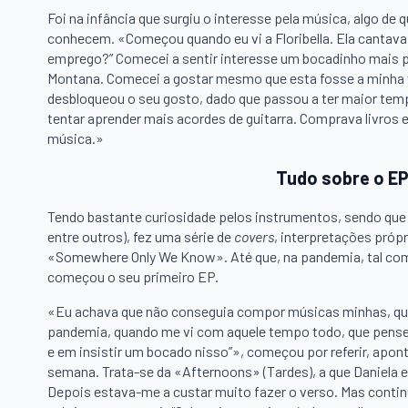
Foi na infância que surgiu o interesse pela música, algo d
conhecem. «Começou quando eu vi a Floribella. Ela cantava,
emprego?” Comecei a sentir interesse um bocadinho mais pr
Montana. Comecei a gostar mesmo que esta fosse a minha vi
desbloqueou o seu gosto, dado que passou a ter maior tem
tentar aprender mais acordes de guitarra. Comprava livros e v
música.»
Tudo sobre o EP
Tendo bastante curiosidade pelos instrumentos, sendo que já 
entre outros), fez uma série de
covers
, interpretações próp
«Somewhere Only We Know». Até que, na pandemia, tal como 
começou o seu primeiro EP.
«Eu achava que não conseguia compor músicas minhas, que d
pandemia, quando me vi com aquele tempo todo, que pensei
e em insistir um bocado nisso”», começou por referir, apo
semana. Trata-se da «Afternoons» (Tardes), a que Daniela es
Depois estava-me a custar muito fazer o verso. Mas continue