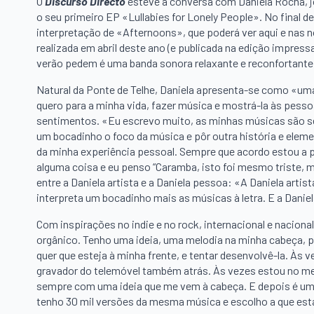
O
Discurso Directo
esteve à conversa com Daniela Rocha, 
o seu primeiro EP «Lullabies for Lonely People». No final d
interpretação de «Afternoons», que poderá ver aqui e nas n
realizada em abril deste ano (e publicada na edição impres
verão pedem é uma banda sonora relaxante e reconfortante,
Natural da Ponte de Telhe, Daniela apresenta-se como «uma
quero para a minha vida, fazer música e mostrá-la às pes
sentimentos. «Eu escrevo muito, as minhas músicas são s
um bocadinho o foco da música e pôr outra história e ele
da minha experiência pessoal. Sempre que acordo estou a pe
alguma coisa e eu penso “Caramba, isto foi mesmo triste, 
entre a Daniela artista e a Daniela pessoa: «A Daniela arti
interpreta um bocadinho mais as músicas à letra. E a Danie
Com inspirações no indie e no rock, internacional e nacio
orgânico. Tenho uma ideia, uma melodia na minha cabeça, po
quer que esteja à minha frente, e tentar desenvolvê-la. Às
gravador do telemóvel também atrás. Às vezes estou no me
sempre com uma ideia que me vem à cabeça. E depois é um 
tenho 30 mil versões da mesma música e escolho a que est