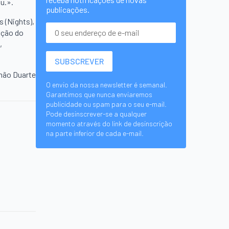
u.».
publicações.
s (Nights),
ação do
,
mão Duarte
O envio da nossa newsletter é semanal.
Garantimos que nunca enviaremos
publicidade ou spam para o seu e-mail.
Pode desinscrever-se a qualquer
momento através do link de desinscrição
na parte inferior de cada e-mail.