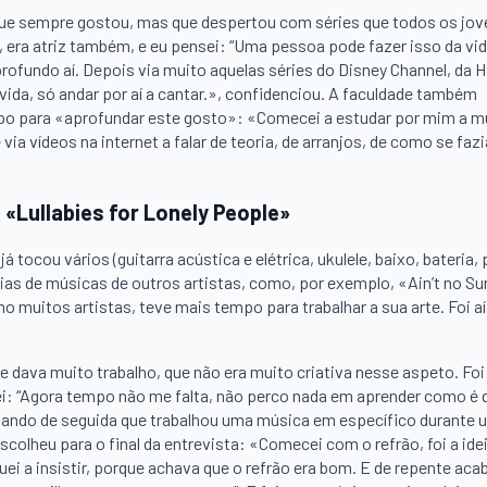
e que sempre gostou, mas que despertou com séries que todos os jo
 era atriz também, e eu pensei: “Uma pessoa pode fazer isso da vid
ofundo aí. Depois via muito aquelas séries do Disney Channel, da 
da, só andar por aí a cantar.», confidenciou. A faculdade também
po para «aprofundar este gosto»: «Comecei a estudar por mim a m
ia vídeos na internet a falar de teoria, de arranjos, de como se fazi
 «Lullabies for Lonely People»
tocou vários (guitarra acústica e elétrica, ukulele, baixo, bateria, 
rias de músicas de outros artistas, como, por exemplo, «Ain’t no S
muitos artistas, teve mais tempo para trabalhar a sua arte. Foi aí
ava muito trabalho, que não era muito criativa nesse aspeto. Foi
: “Agora tempo não me falta, não perco nada em aprender como é q
ntando de seguida que trabalhou uma música em específico durante
colheu para o final da entrevista: «Comecei com o refrão, foi a idei
i a insistir, porque achava que o refrão era bom. E de repente acab