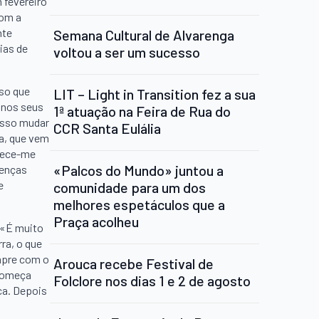
 fevereiro
com a
nte
Semana Cultural de Alvarenga
ias de
voltou a ser um sucesso
sso que
LIT – Light in Transition fez a sua
 nos seus
1ª atuação na Feira de Rua do
osso mudar
CCR Santa Eulália
a, que vem
ntece-me
«Palcos do Mundo» juntou a
renças
e
comunidade para um dos
melhores espetáculos que a
Praça acolheu
 «É muito
ra, o que
empre com o
Arouca recebe Festival de
 Começa
Folclore nos dias 1 e 2 de agosto
ca. Depois