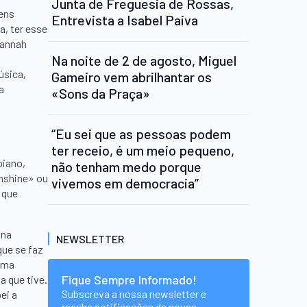
Junta de Freguesia de Rossas,
vens
Entrevista a Isabel Paiva
a, ter esse
Hannah
Na noite de 2 de agosto, Miguel
úsica,
Gameiro vem abrilhantar os
a
«Sons da Praça»
“Eu sei que as pessoas podem
ter receio, é um meio pequeno,
piano,
não tenham medo porque
unshine» ou
vivemos em democracia”
 que
 na
NEWSLETTER
ue se faz
 uma
Fique Sempre Informado!
a que tive.
Subscreva a nossa newsletter e
ei a
receba notificações de novas