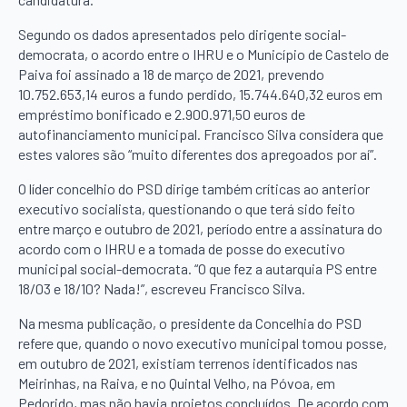
Segundo os dados apresentados pelo dirigente social-
democrata, o acordo entre o IHRU e o Município de Castelo de
Paiva foi assinado a 18 de março de 2021, prevendo
10.752.653,14 euros a fundo perdido, 15.744.640,32 euros em
empréstimo bonificado e 2.900.971,50 euros de
autofinanciamento municipal. Francisco Silva considera que
estes valores são “muito diferentes dos apregoados por aí”.
O líder concelhio do PSD dirige também críticas ao anterior
executivo socialista, questionando o que terá sido feito
entre março e outubro de 2021, período entre a assinatura do
acordo com o IHRU e a tomada de posse do executivo
municipal social-democrata. “O que fez a autarquia PS entre
18/03 e 18/10? Nada!”, escreveu Francisco Silva.
Na mesma publicação, o presidente da Concelhia do PSD
refere que, quando o novo executivo municipal tomou posse,
em outubro de 2021, existiam terrenos identificados nas
Meirinhas, na Raiva, e no Quintal Velho, na Póvoa, em
Pedorido, mas não havia projetos concluídos. De acordo com