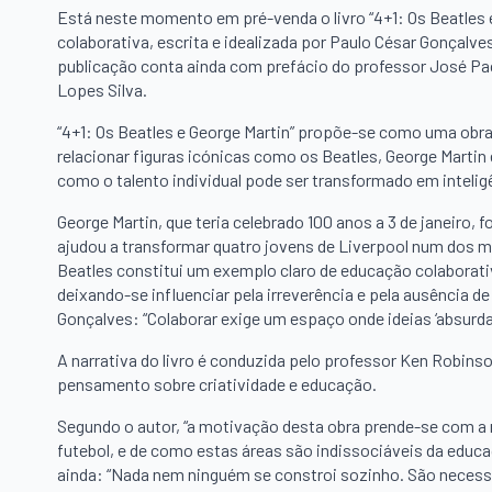
Está neste momento em pré-venda o livro “4+1: Os Beatles 
colaborativa, escrita e idealizada por Paulo César Gonçalve
publicação conta ainda com prefácio do professor José Pa
Lopes Silva.
“4+1: Os Beatles e George Martin” propõe-se como uma obra
relacionar figuras icónicas como os Beatles, George Martin
como o talento individual pode ser transformado em intelig
George Martin, que teria celebrado 100 anos a 3 de janeiro, 
ajudou a transformar quatro jovens de Liverpool num dos m
Beatles constitui um exemplo claro de educação colaborativ
deixando-se influenciar pela irreverência e pela ausência de
Gonçalves: “Colaborar exige um espaço onde ideias ‘absurd
A narrativa do livro é conduzida pelo professor Ken Robinso
pensamento sobre criatividade e educação.
Segundo o autor, “a motivação desta obra prende-se com a 
futebol, e de como estas áreas são indissociáveis da edu
ainda: “Nada nem ninguém se constroi sozinho. São necessár