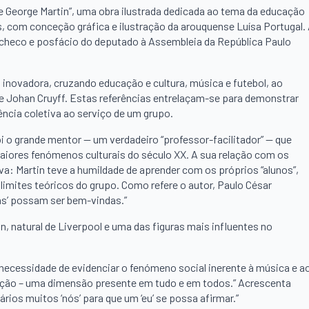
e George Martin”, uma obra ilustrada dedicada ao tema da educação
s, com conceção gráfica e ilustração da arouquense Luísa Portugal.
checo e posfácio do deputado à Assembleia da República Paulo
 inovadora, cruzando educação e cultura, música e futebol, ao
 e Johan Cruyff. Estas referências entrelaçam-se para demonstrar
ência coletiva ao serviço de um grupo.
foi o grande mentor — um verdadeiro “professor-facilitador” — que
aiores fenómenos culturais do século XX. A sua relação com os
a: Martin teve a humildade de aprender com os próprios “alunos”,
 limites teóricos do grupo. Como refere o autor, Paulo César
as’ possam ser bem-vindas.”
n, natural de Liverpool e uma das figuras mais influentes no
necessidade de evidenciar o fenómeno social inerente à música e a
cação – uma dimensão presente em tudo e em todos.” Acrescenta
ios muitos ‘nós’ para que um ‘eu’ se possa afirmar.”