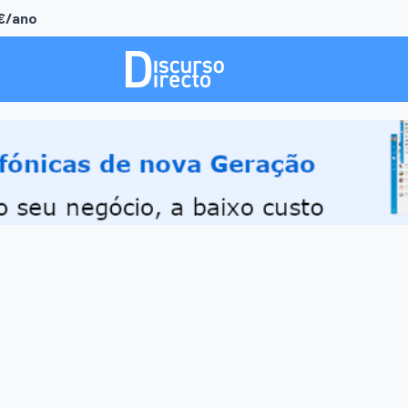
0€/ano