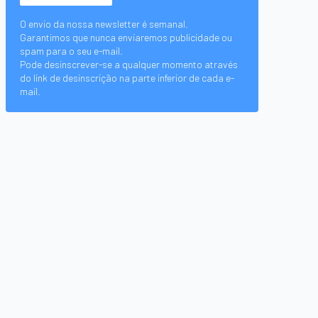
O envio da nossa newsletter é semanal.
Garantimos que nunca enviaremos publicidade ou
spam para o seu e-mail.
Pode desinscrever-se a qualquer momento através
do link de desinscrição na parte inferior de cada e-
mail.