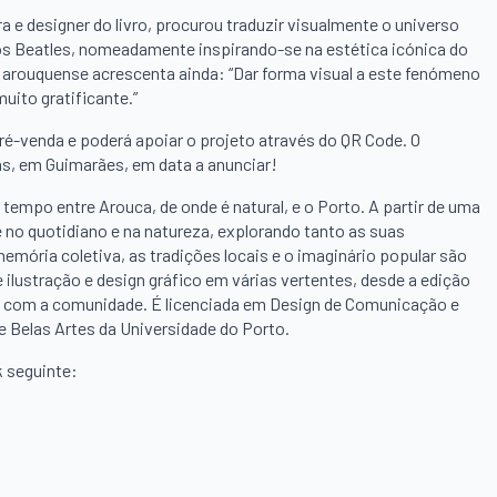
ra e designer do livro, procurou traduzir visualmente o universo
dos Beatles, nomeadamente inspirando-se na estética icónica do
ra arouquense acrescenta ainda: “Dar forma visual a este fenómeno
uito gratificante.”
ré-venda e poderá apoiar o projeto através do QR Code. O
as, em Guimarães, em data a anunciar!
u tempo entre Arouca, de onde é natural, e o Porto. A partir de uma
e no quotidiano e na natureza, explorando tanto as suas
mória coletiva, as tradições locais e o imaginário popular são
e ilustração e design gráfico em várias vertentes, desde a edição
nas com a comunidade. É licenciada em Design de Comunicação e
e Belas Artes da Universidade do Porto.
k seguinte: