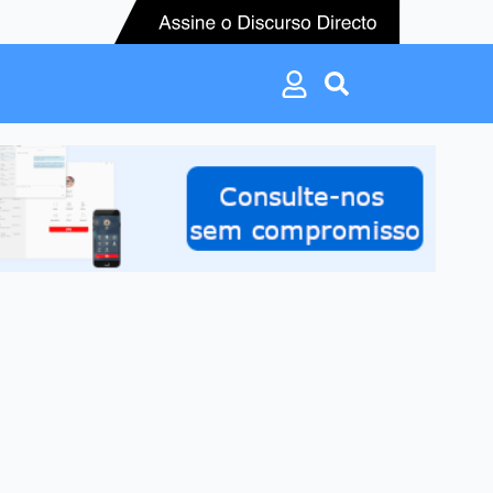
Search
for:
Search
for: