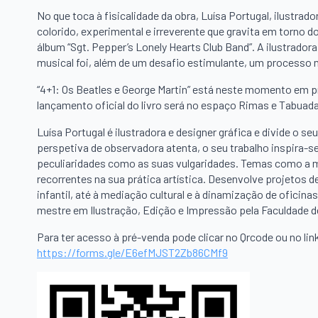
No que toca à fisicalidade da obra, Luísa Portugal, ilustrado
colorido, experimental e irreverente que gravita em torno 
álbum “Sgt. Pepper’s Lonely Hearts Club Band”. A ilustrado
musical foi, além de um desafio estimulante, um processo m
“4+1: Os Beatles e George Martin” está neste momento em p
lançamento oficial do livro será no espaço Rimas e Tabuad
Luísa Portugal é ilustradora e designer gráfica e divide o se
perspetiva de observadora atenta, o seu trabalho inspira-s
peculiaridades como as suas vulgaridades. Temas como a me
recorrentes na sua prática artística. Desenvolve projetos d
infantil, até à mediação cultural e à dinamização de ofici
mestre em Ilustração, Edição e Impressão pela Faculdade d
Para ter acesso à pré-venda pode clicar no Qrcode ou no lin
https://forms.gle/
E6efMJST2Zb86CMf9