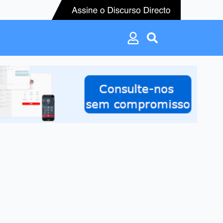
Search
for:
Search
for: