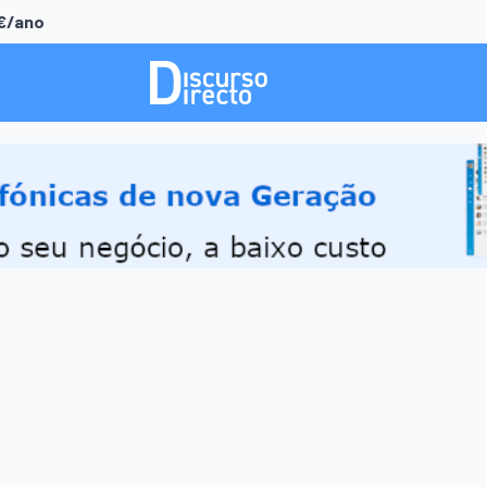
0€/ano