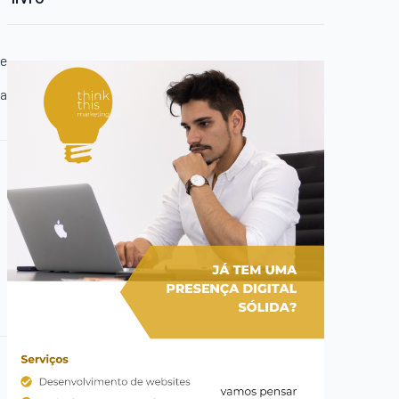
te
ca