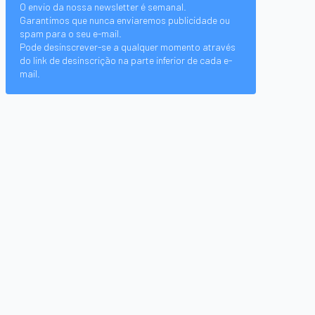
O envio da nossa newsletter é semanal.
Garantimos que nunca enviaremos publicidade ou
spam para o seu e-mail.
Pode desinscrever-se a qualquer momento através
do link de desinscrição na parte inferior de cada e-
mail.