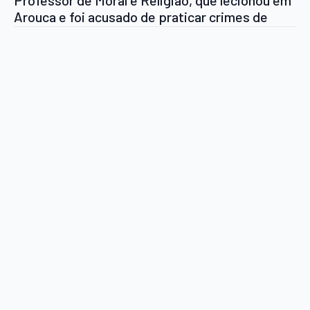
Professor de Moral e Religião, que lecionou em
Arouca e foi acusado de praticar crimes de
abuso sexual a menores arouquenses, foi
libertado