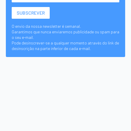
O envio da nossa newsletter é semanal.
Garantimos que nunca enviaremos publicidade ou spam para
o seu e-mail.
Pode desinscrever-se a qualquer momento através do link de
desinscrição na parte inferior de cada e-mail.