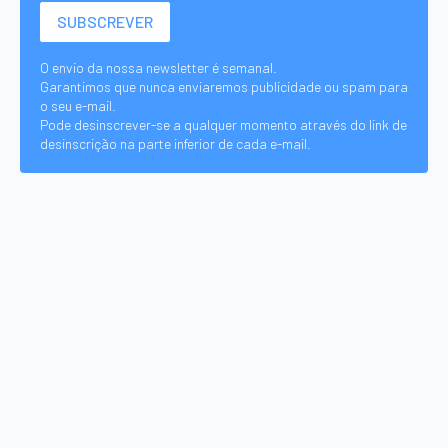
O envio da nossa newsletter é semanal.
Garantimos que nunca enviaremos publicidade ou spam para
o seu e-mail.
Pode desinscrever-se a qualquer momento através do link de
desinscrição na parte inferior de cada e-mail.