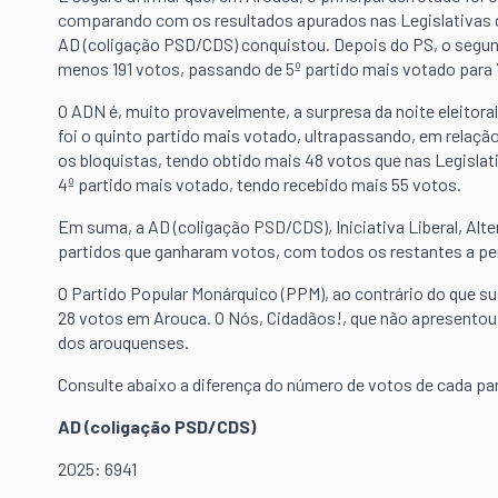
comparando com os resultados apurados nas Legislativas d
AD (coligação PSD/CDS) conquistou. Depois do PS, o segun
menos 191 votos, passando de 5º partido mais votado para 
O ADN é, muito provavelmente, a surpresa da noite eleitora
foi o quinto partido mais votado, ultrapassando, em relaç
os bloquistas, tendo obtido mais 48 votos que nas Legislati
4º partido mais votado, tendo recebido mais 55 votos.
Em suma, a AD (coligação PSD/CDS), Iniciativa Liberal, Alt
partidos que ganharam votos, com todos os restantes a p
O Partido Popular Monárquico (PPM), ao contrário do que su
28 votos em Arouca. O Nós, Cidadãos!, que não apresentou l
dos arouquenses.
Consulte abaixo a diferença do número de votos de cada pa
AD (coligação PSD/CDS)
2025: 6941