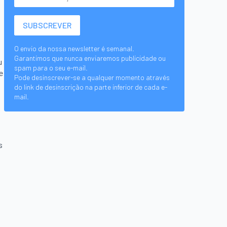
O envio da nossa newsletter é semanal.
Garantimos que nunca enviaremos publicidade ou
u
spam para o seu e-mail.
e
Pode desinscrever-se a qualquer momento através
do link de desinscrição na parte inferior de cada e-
mail.
s