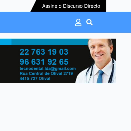
Search
for:
Search
for: