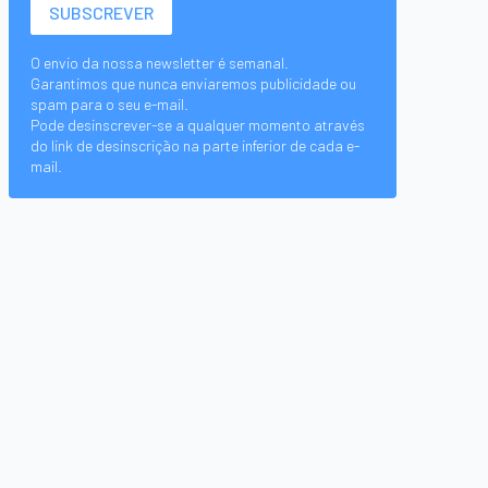
O envio da nossa newsletter é semanal.
Garantimos que nunca enviaremos publicidade ou
spam para o seu e-mail.
Pode desinscrever-se a qualquer momento através
do link de desinscrição na parte inferior de cada e-
mail.