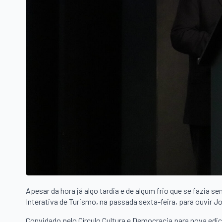
Apesar da hora já algo tardia e de algum frio que se fazia s
Interativa de Turismo, na passada sexta-feira, para ouvir J
Convidado pelo Círculo Cultura e Democracia para nova ediç