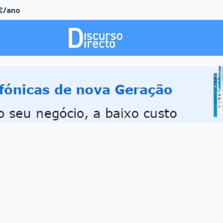
0€/ano