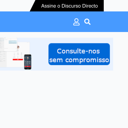
Search
for:
Search
for: