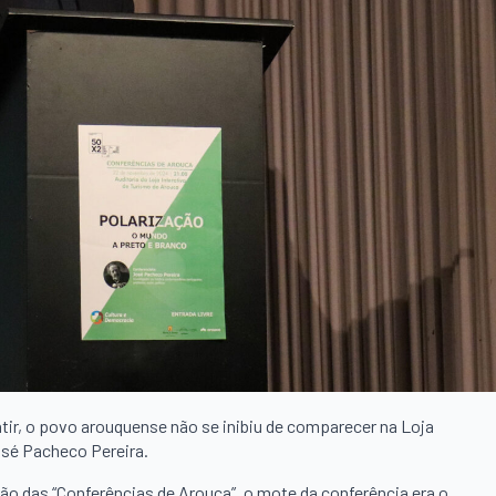
entir, o povo arouquense não se inibiu de comparecer na Loja
osé Pacheco Pereira.
ão das “Conferências de Arouca”, o mote da conferência era o