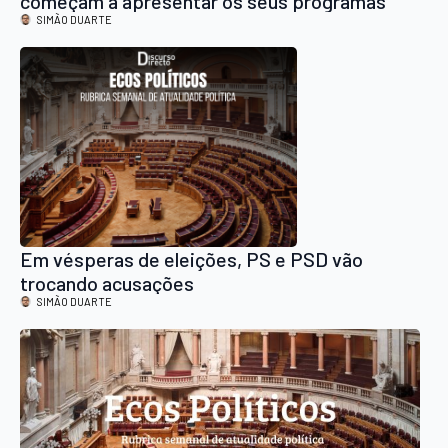
começam a apresentar os seus programas
eleitorais
SIMÃO DUARTE
Em vésperas de eleições, PS e PSD vão
trocando acusações
SIMÃO DUARTE