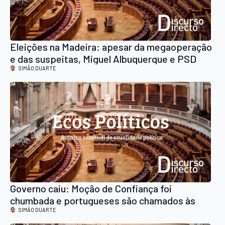
Eleições na Madeira: apesar da megaoperação
e das suspeitas, Miguel Albuquerque e PSD
venceram
SIMÃO DUARTE
Governo caiu: Moção de Confiança foi
chumbada e portugueses são chamados às
urnas a 18 de maio
SIMÃO DUARTE