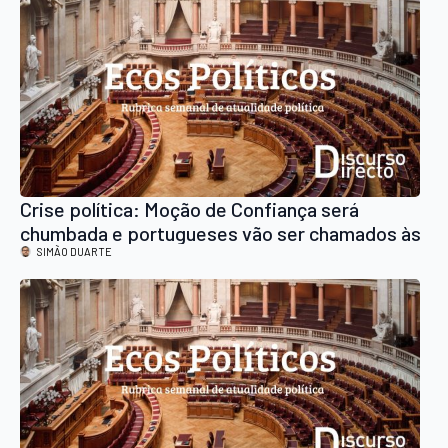
Crise política: Moção de Confiança será
chumbada e portugueses vão ser chamados às
urnas novamente
SIMÃO DUARTE