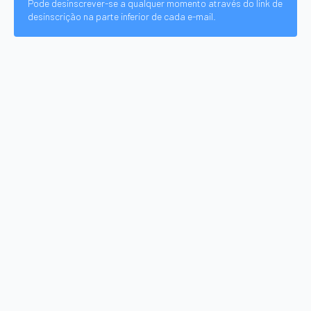
Pode desinscrever-se a qualquer momento através do link de
desinscrição na parte inferior de cada e-mail.