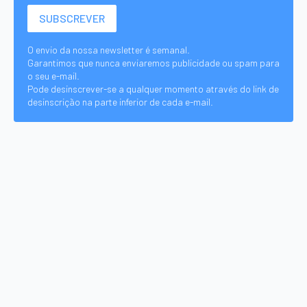
O envio da nossa newsletter é semanal.
Garantimos que nunca enviaremos publicidade ou spam para
o seu e-mail.
Pode desinscrever-se a qualquer momento através do link de
desinscrição na parte inferior de cada e-mail.