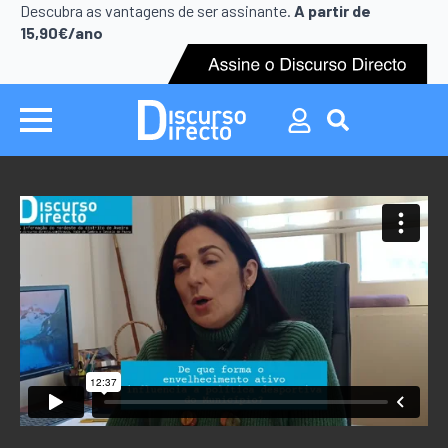
Search
Descubra as vantagens de ser assinante.
A partir de
for:
15,90€/ano
Search
for: