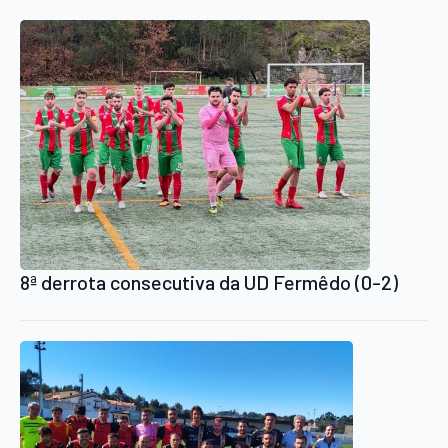
8ª derrota consecutiva da UD Fermêdo (0-2)