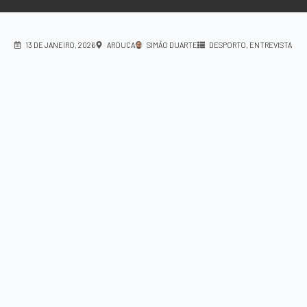
13 DE JANEIRO, 2026
AROUCA
SIMÃO DUARTE
DESPORTO
ENTREVISTA