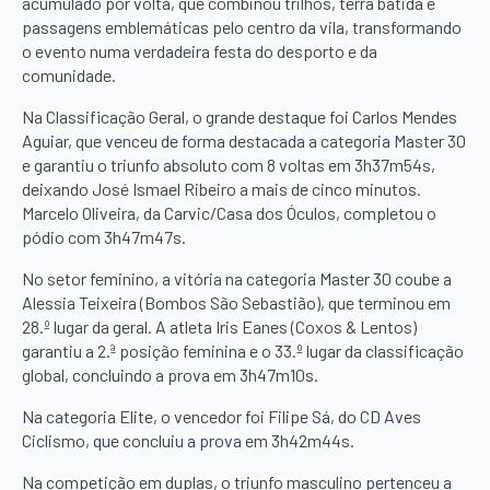
acumulado por volta, que combinou trilhos, terra batida e
passagens emblemáticas pelo centro da vila, transformando
o evento numa verdadeira festa do desporto e da
comunidade.
Na Classificação Geral, o grande destaque foi Carlos Mendes
Aguiar, que venceu de forma destacada a categoria Master 30
e garantiu o triunfo absoluto com 8 voltas em 3h37m54s,
deixando José Ismael Ribeiro a mais de cinco minutos.
Marcelo Oliveira, da Carvic/Casa dos Óculos, completou o
pódio com 3h47m47s.
No setor feminino, a vitória na categoria Master 30 coube a
Alessia Teixeira (Bombos São Sebastião), que terminou em
28.º lugar da geral. A atleta Iris Eanes (Coxos & Lentos)
garantiu a 2.ª posição feminina e o 33.º lugar da classificação
global, concluindo a prova em 3h47m10s.
Na categoria Elite, o vencedor foi Filipe Sá, do CD Aves
Ciclismo, que concluiu a prova em 3h42m44s.
Na competição em duplas, o triunfo masculino pertenceu a