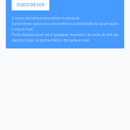
O envio da nossa newsletter é semanal.
Garantimos que nunca enviaremos publicidade ou spam para
o seu e-mail.
Pode desinscrever-se a qualquer momento através do link de
desinscrição na parte inferior de cada e-mail.