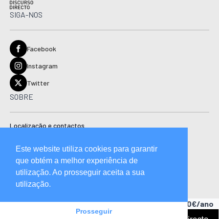
SIGA-NOS
Facebook
Instagram
Twitter
SOBRE
Localização e contactos
Estatuto editorial
Este website utiliza cookies para garantir
Ficha técnica
que obtém a melhor experiência de
Manual de boas práticas editoriais e código de conduta
utilização. Ao prosseguir aceita a sua
utilização.
Descubra as vantagens de ser assinante.
A partir de 15,90€/ano
Prosseguir