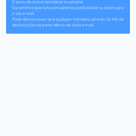
O envio da nossa newsletter é semanal.
Garantimos que nunca enviaremos publicidade ou spam para
o seu e-mail.
Pode desinscrever-se a qualquer momento através do link de
desinscrição na parte inferior de cada e-mail.