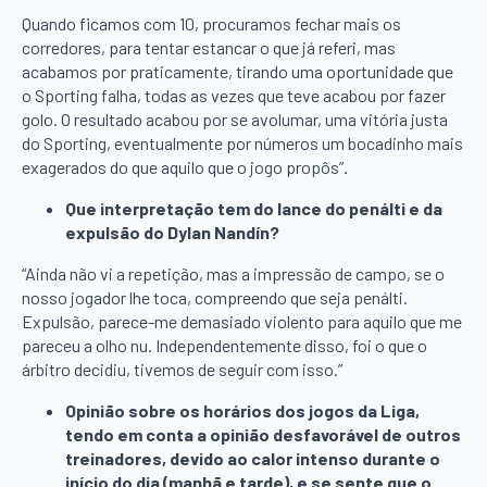
Quando ficamos com 10, procuramos fechar mais os
corredores, para tentar estancar o que já referi, mas
acabamos por praticamente, tirando uma oportunidade que
o Sporting falha, todas as vezes que teve acabou por fazer
golo. O resultado acabou por se avolumar, uma vitória justa
do Sporting, eventualmente por números um bocadinho mais
exagerados do que aquilo que o jogo propôs”.
Que interpretação tem do lance do penálti e da
expulsão do Dylan Nandín?
“Ainda não vi a repetição, mas a impressão de campo, se o
nosso jogador lhe toca, compreendo que seja penálti.
Expulsão, parece-me demasiado violento para aquilo que me
pareceu a olho nu. Independentemente disso, foi o que o
árbitro decidiu, tivemos de seguir com isso.”
Opinião sobre os horários dos jogos da Liga,
tendo em conta a opinião desfavorável de outros
treinadores, devido ao calor intenso durante o
início do dia (manhã e tarde), e se sente que o