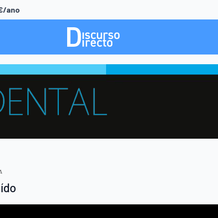
0€/ano
A
ído