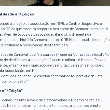
l desde a 1ª Edição
sde a criação da associação, em 1978, o Centro Desportivo e
 ao DD de que maneira prepara o seu corso de Carnaval, com o qual
aval. Além de todos os passos do making of, o dirigente da
 um pouco da história Carnavalesca do CDR Nabais, qual a inspiração
que atribuem à preservação desta tradição.
ades de Carnaval, quer “na sua sede”, quer na “comunidade local”. No
ção do desfi le das Associações”, quem o adianta é Marcelo Relvas,
gente, é “sempre enriquecedora e de muita diversão”, sendo que o
 da Associação, em Nabais.
Hotel do Convento”. A escolha da temática foi para que de uma
rico no concelho”.
 a 1ª Edição”
l, dando-lhe uma nova vida e promovendo o turismo na região. O
cal, trazendo dinamismo e oportunidades, e quisemos prestar