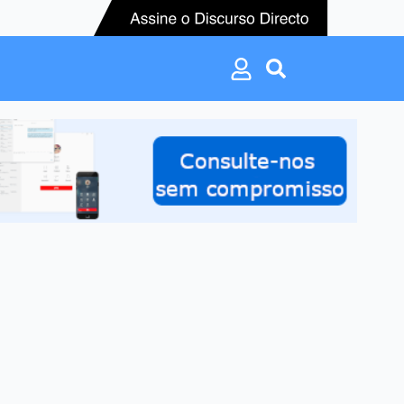
Search
for:
Search
for: