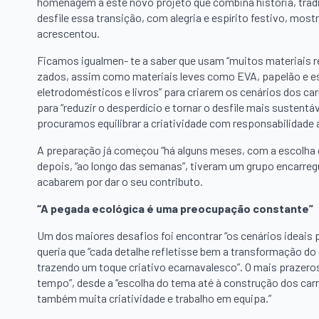
homenagem a este novo projeto que combina história, trad
desfile essa transição, com alegria e espírito festivo, mo
acrescentou.
Ficamos igualmen- te a saber que usam “muitos materiais rec
zados, assim como materiais leves como EVA, papelão e es
eletrodomésticos e livros” para criarem os cenários dos car
para “reduzir o desperdício e tornar o desfile mais sustent
procuramos equilibrar a criatividade com responsabilidade 
A preparação já começou “há alguns meses, com a escolha d
depois, “ao longo das semanas”, tiveram um grupo encarreg
acabarem por dar o seu contributo.
“A pegada ecológica é uma preocupação constante”
Um dos maiores desafios foi encontrar “os cenários ideais 
queria que “cada detalhe refletisse bem a transformação d
trazendo um toque criativo ecarnavalesco”. O mais prazeros
tempo”, desde a “escolha do tema até à construção dos carr
também muita criatividade e trabalho em equipa.”