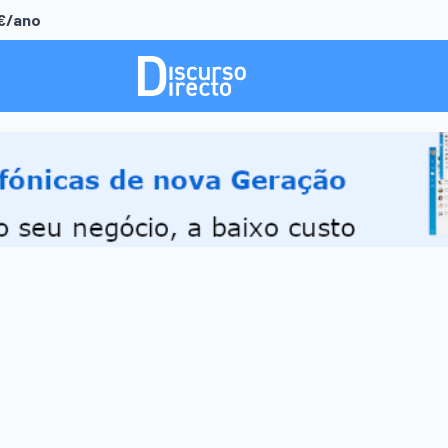
0€/ano