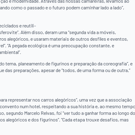
ição e modernidade. Através das nossas camareiras, levamos ao
strando como o passado e o futuro podem caminhar lado a lado”,
iclados e reutili-
ferovite”. Além disso, deram uma “segunda vida a móveis,
ros alegóricos, e usaram materiais de outros desfiles e eventos,
ável”. “A pegada ecológica é uma preocupação constante, e
ambiental”.
o tema, planeamento de figurinos e preparação da coreografia”, e
ue das preparações, apesar de “todos, de uma forma ou de outra,”
para representar nos carros alegóricos”, uma vez que a associação
o convento num hotel, respeitando a sua história e, ao mesmo tempo
o, segundo Marcelo Relvas, foi “ver tudo a ganhar forma ao longo d
os alegóricos e dos figurinos”. “Cada etapa trouxe desafios, mas