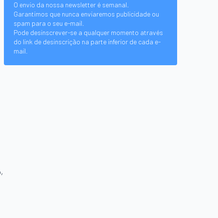
O envio da nossa newsletter é semanal.
Garantimos que nunca enviaremos publicidade ou
spam para o seu e-mail.
Pode desinscrever-se a qualquer momento através
do link de desinscrição na parte inferior de cada e-
mail.
,
o