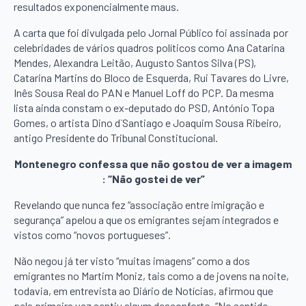
resultados exponencialmente maus.
A carta que foi divulgada pelo Jornal Público foi assinada por
celebridades de vários quadros políticos como Ana Catarina
Mendes, Alexandra Leitão, Augusto Santos Silva (PS),
Catarina Martins do Bloco de Esquerda, Rui Tavares do Livre,
Inês Sousa Real do PAN e Manuel Loff do PCP. Da mesma
lista ainda constam o ex-deputado do PSD, António Topa
Gomes, o artista Dino d`Santiago e Joaquim Sousa Ribeiro,
antigo Presidente do Tribunal Constitucional.
Montenegro confessa que não gostou de ver a imagem
: “Não gostei de ver”
Revelando que nunca fez “associação entre imigração e
segurança” apelou a que os emigrantes sejam integrados e
vistos como “novos portugueses”.
Não negou já ter visto “muitas imagens” como a dos
emigrantes no Martim Moniz, tais como a de jovens na noite,
todavia, em entrevista ao Diário de Notícias, afirmou que
pela primeira vez sentiu algum desconforto. “No sentido